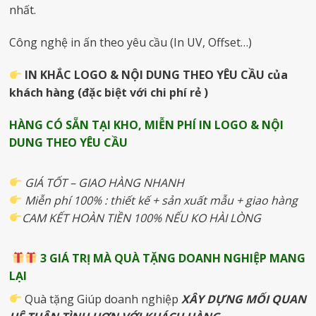
nhất.
Công nghệ in ấn theo yêu cầu (In UV, Offset…)
IN
KHẮC LOGO & NỘI DUNG THEO YÊU CẦU của
khách hàng (đặc biệt với chi phí rẻ )
HÀNG CÓ SẴN TẠI KHO, MIỄN PHÍ IN LOGO & NỘI
DUNG THEO YÊU CẦU
GIÁ TỐT – GIAO HÀNG NHANH
Miễn phí 100% : thiết kế + sản xuất mẫu + giao hàng
CAM KẾT HOÀN TIỀN 100% NẾU KO HÀI LÒNG
3 GIÁ TRỊ MÀ QUÀ TẶNG DOANH NGHIỆP MANG
LẠI
Quà tặng Giúp doanh nghiệp
XÂY DỰNG MỐI QUAN