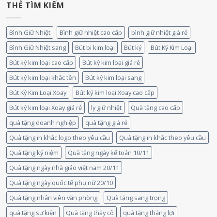
THẺ TÌM KIẾM
Bình Giữ Nhiệt
Bình giữ nhiệt cao cấp
bình giữ nhiệt giá rẻ
Bình Giữ Nhiệt sang
Bút bi kim loại
Bút ký
Bút Ký Kim Loại
Bút ký kim loại cao cấp
Bút ký kim loại giá rẻ
Bút ký kim loại khắc tên
Bút ký kim loại sang
Bút Ký Kim Loại Xoay
Bút ký kim loại Xoay cao cấp
Bút ký kim loại Xoay giá rẻ
ly giữ nhiệt
Quà tặng cao cấp
quà tặng doanh nghiệp
quà tặng giá rẻ
Quà tặng in khắc logo theo yêu cầu
Quà tặng in khắc theo yêu cầu
Quà tặng kỷ niệm
Quà tặng ngày kế toán 10/11
Quà tặng ngày nhà giáo việt nam 20/11
Quà tặng ngày quốc tế phụ nữ 20/10
Quà tặng nhân viên văn phòng
Quà tặng sang trọng
quà tặng sự kiện
Quà tặng thầy cô
quà tặng thắng lợi