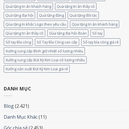
Quà tặng tri ân khách hàng
Quà tặng tri ân thầy cô
Quà tặng đại hội
Quà tặng đảng
Quà tặng đối tác
Qùa tặng In khắc Logo theo yêu cầu
Qùa tặng tri ân khách hàng
Qùa tặng tri ân thầy cô
Qùa tặng đại hội đoàn
Sổ tay
Sổ tay Bìa còng
Sổ Tay Bìa Còng cao cấp
Sổ tay bìa còng giá rẻ
Xưởng cung cấp Bình giữ nhiệt số lượng nhiều
Xưởng cung cấp Bút Ký Kim Loại số lượng nhiều
Xưởng sản xuất Bút Ký Kim Loại giá rẻ
DANH MỤC
Blog
(2.421)
Danh Mục Khác
(11)
Góc chia sẻ
(2.453)