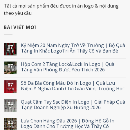
Tất cả mọi sản phẩm đều được in ấn logo & nội dung
theo yêu cầu.
BÀI VIẾT MỚI
Kỷ Niệm 20 Năm Ngày Trở Về Trường | Bộ Quà
07
Tặng In Khắc LogoTri Ân Thầy Cô Và Bạn Bè
Th8
Hộp Cơm 2 Tầng Lock&Lock In Logo | Quà
07
Tặng Văn Phòng Được Yêu Thích 2026
Th8
Sổ Da Bìa Còng Màu Đỏ In Logo | Quà Lưu
07
Niệm Ý Nghĩa Dành Cho Giáo Viên, Trường Học
Th8
Quạt Cầm Tay Sạc Điện In Logo | Giải Pháp Quà
04
Tặng Doanh Nghiệp Xu Hướng 2026
Th8
Lựa Chọn Hàng Đầu 2026 | Đồng Hồ Gỗ In
04
Logo Dành Cho Trường Học Và Thầy Cô
Th8