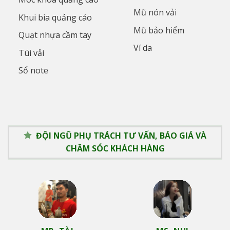
Mũ nón vải
Khui bia quảng cáo
Mũ bảo hiểm
Quạt nhựa cầm tay
Ví da
Túi vải
Sổ note
ĐỘI NGŨ PHỤ TRÁCH TƯ VẤN, BÁO GIÁ VÀ
CHĂM SÓC KHÁCH HÀNG