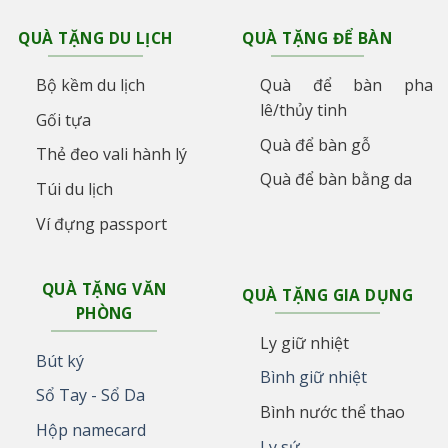
QUÀ TẶNG DU LỊCH
QUÀ TẶNG ĐỂ BÀN
Bộ kềm du lịch
Quà để bàn pha
lê/thủy tinh
Gối tựa
Quà để bàn gỗ
Thẻ đeo vali hành lý
Quà để bàn bằng da
Túi du lịch
Ví đựng passport
QUÀ TẶNG VĂN
QUÀ TẶNG GIA DỤNG
PHÒNG
Ly giữ nhiệt
Bút ký
Bình giữ nhiệt
Sổ Tay - Sổ Da
Bình nước thể thao
Hộp namecard
Ly sứ