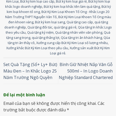
Kim Loại
,
Bút ký kim loại cao cấp
,
Bút ký kim loại giá rẻ
,
Bút ký kim loại
khắc logo doanh nghiệp
,
Bút ký kim loại khắc tên làm quà tặng
,
Bút ký
kim loại khoen tổ ong
,
Bút Ký Kim Loại Khoen Tổ Ong - Khắc Logo 20
Năm Trường THPT Nguyễn Văn Tố
,
Bút Ký Kim Loại Khoen Tổ Ong màu
đen khoen vàng
,
Bút ký kim loại sang
,
Quà tặng cao cấp
,
quà tặng
doanh nghiệp
,
Quà tặng đối tác
,
quà tặng giá rẻ
,
Qùa tặng In khắc Logo
theo yêu cầu
,
Quà tặng kỷ niệm
,
Quà tặng nhân viên văn phòng
,
Quà
tặng sang trọng
,
quà tặng thắng lợi
,
Qùa tặng tri ân khách hàng
,
Qùa
tặng tri ân thầy cô
,
Xưởng cung cấp Bút Ký Kim Loại số lượng nhiều
,
Xưởng khắc Bút Ký Kim Loại theo yêu cầu
,
Xưởng sản xuất Bút Ký Kim
Loại giá rẻ
.
Set Quà Tặng (Sổ+ Ly+ Bút)
Bình Giữ Nhiệt Nắp Vân Gỗ
Màu Đen – In Khắc Logo 25
500ml – In Logo Doanh
Năm Trường Ngô Quyền
Nghiệp Standard Chartered
Để lại một bình luận
Email của bạn sẽ không được hiển thị công khai.
Các
trường bắt buộc được đánh dấu
*