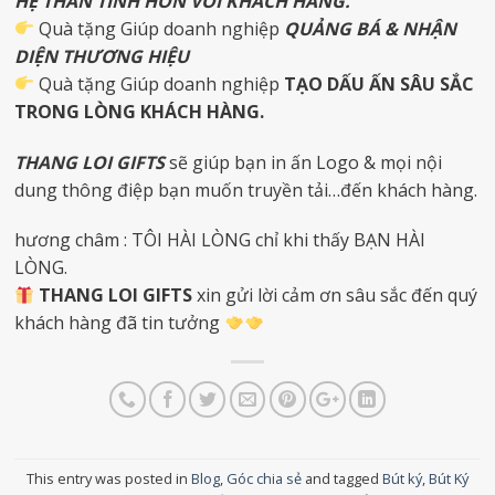
HỆ THÂN TÌNH HƠN VỚI KHÁCH HÀNG.
Quà tặng Giúp doanh nghiệp
QUẢNG BÁ & NHẬN
DIỆN THƯƠNG HIỆU
Quà tặng Giúp doanh nghiệp
TẠO DẤU ẤN SÂU SẮC
TRONG LÒNG KHÁCH HÀNG.
THANG LOI GIFTS
sẽ giúp bạn in ấn Logo & mọi nội
dung thông điệp bạn muốn truyền tải…đến khách hàng.
hương châm : TÔI HÀI LÒNG chỉ khi thấy BẠN HÀI
LÒNG.
THANG LOI GIFTS
xin gửi lời cảm ơn sâu sắc đến quý
khách hàng đã tin tưởng
This entry was posted in
Blog
,
Góc chia sẻ
and tagged
Bút ký
,
Bút Ký