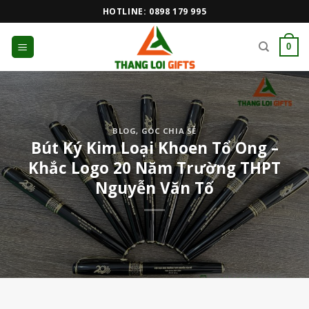
Skip
HOTLINE: 0898 179 995
to
content
0
BLOG
,
GÓC CHIA SẺ
Bút Ký Kim Loại Khoen Tổ Ong –
Khắc Logo 20 Năm Trường THPT
Nguyễn Văn Tố