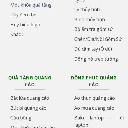
Móc khóa quà tặng
Ly thủy tinh
Dây đeo thẻ
Bình thủy tinh
Huy hiệu logo
Bộ ấm trà gốm sứ
Khác...
Chén/Dĩa/Nồi Gốm Sứ
Dù cầm tay (Ô dù)
Đồng hồ treo tường
QUÀ TẶNG QUẢNG
ĐỒNG PHỤC QUẢNG
CÁO
CÁO
Bật lửa quảng cáo
Áo thun quảng cáo
Bút bi quảng cáo
Áo mưa quảng cáo
Gấu bông
Balo laptop - Túi
laptop
Móc khóa quảng cáo