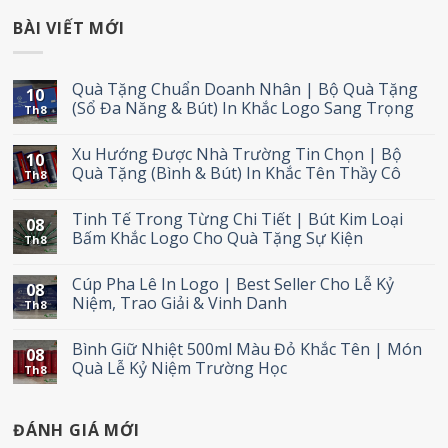
BÀI VIẾT MỚI
Quà Tặng Chuẩn Doanh Nhân | Bộ Quà Tặng
10
(Sổ Đa Năng & Bút) In Khắc Logo Sang Trọng
Th8
Xu Hướng Được Nhà Trường Tin Chọn | Bộ
10
Quà Tặng (Bình & Bút) In Khắc Tên Thầy Cô
Th8
Tinh Tế Trong Từng Chi Tiết | Bút Kim Loại
08
Bấm Khắc Logo Cho Quà Tặng Sự Kiện
Th8
Cúp Pha Lê In Logo | Best Seller Cho Lễ Kỷ
08
Niệm, Trao Giải & Vinh Danh
Th8
Bình Giữ Nhiệt 500ml Màu Đỏ Khắc Tên | Món
08
Quà Lễ Kỷ Niệm Trường Học
Th8
ĐÁNH GIÁ MỚI