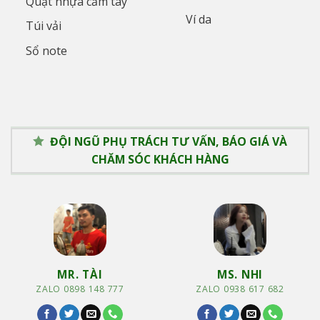
Quạt nhựa cầm tay
Ví da
Túi vải
Sổ note
ĐỘI NGŨ PHỤ TRÁCH TƯ VẤN, BÁO GIÁ VÀ
CHĂM SÓC KHÁCH HÀNG
MR. TÀI
MS. NHI
ZALO 0898 148 777
ZALO 0938 617 682