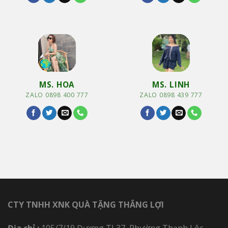
MS. HOA
MS. LINH
ZALO 0898 400 777
ZALO 0898 439 777
CTY TNHH XNK QUÀ TẶNG THẮNG LỢI
Địa chỉ :
105/7/19 Đương TL37, Phường Thạnh Lộc,