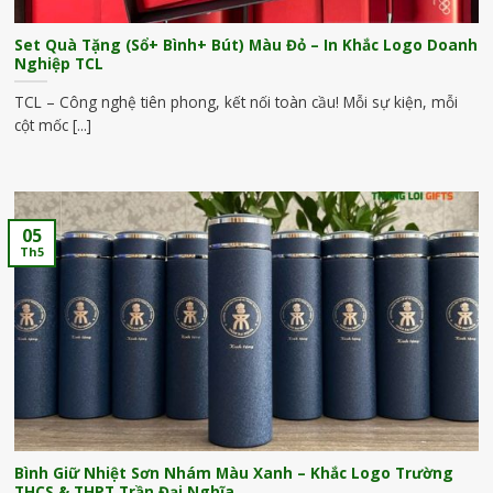
Set Quà Tặng (Sổ+ Bình+ Bút) Màu Đỏ – In Khắc Logo Doanh
Nghiệp TCL
TCL – Công nghệ tiên phong, kết nối toàn cầu! Mỗi sự kiện, mỗi
cột mốc [...]
05
Th5
Bình Giữ Nhiệt Sơn Nhám Màu Xanh – Khắc Logo Trường
THCS & THPT Trần Đại Nghĩa