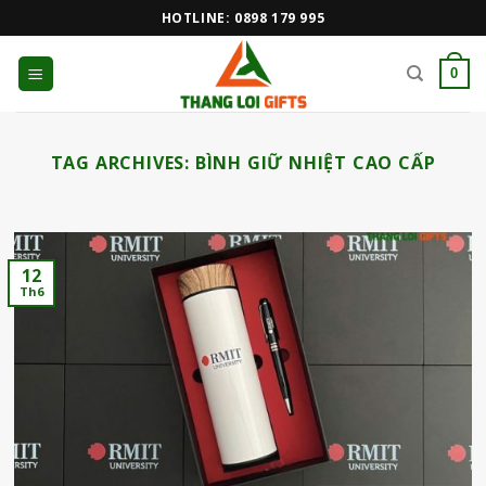
Skip
HOTLINE: 0898 179 995
to
content
0
TAG ARCHIVES:
BÌNH GIỮ NHIỆT CAO CẤP
12
Th6