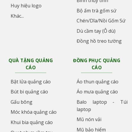
Bình thủy tinh
Huy hiệu logo
Bộ ấm trà gốm sứ
Khác...
Chén/Dĩa/Nồi Gốm Sứ
Dù cầm tay (Ô dù)
Đồng hồ treo tường
QUÀ TẶNG QUẢNG
ĐỒNG PHỤC QUẢNG
CÁO
CÁO
Bật lửa quảng cáo
Áo thun quảng cáo
Bút bi quảng cáo
Áo mưa quảng cáo
Gấu bông
Balo laptop - Túi
laptop
Móc khóa quảng cáo
Mũ nón vải
Khui bia quảng cáo
Mũ bảo hiểm