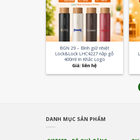
Add to
Wishlist
+
+
BGN 29 – Bình giữ nhiệt
Lock&Lock LHC4227 nắp gỗ
400ml In Khắc Logo
Giá: liên hệ
DANH MỤC SẢN PHẨM