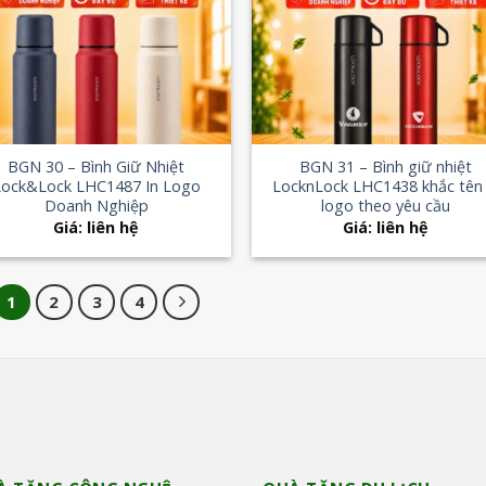
Add to
Add
Wishlist
Wish
+
BGN 30 – Bình Giữ Nhiệt
BGN 31 – Bình giữ nhiệt
Lock&Lock LHC1487 In Logo
LocknLock LHC1438 khắc tên 
Doanh Nghiệp
logo theo yêu cầu
Giá: liên hệ
Giá: liên hệ
1
2
3
4