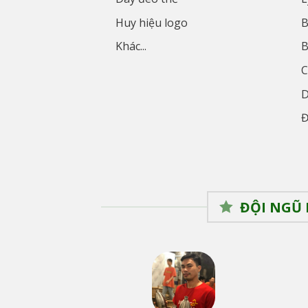
Huy hiệu logo
B
Khác...
B
C
D
Đ
ĐỘI NGŨ 