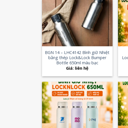
Add to
Wishlist
+
+
BGN 14 – LHC4142 Bình giữ Nhiệt
bằng thép Lock&Lock Bumper
Lo
Bottle 650ml màu bạc
Giá: liên hệ
Add to
Wishlist
+
+