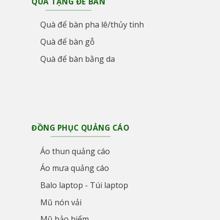
QUÀ TẶNG ĐỂ BÀN
Quà để bàn pha lê/thủy tinh
Quà để bàn gỗ
Quà để bàn bằng da
ĐỒNG PHỤC QUẢNG CÁO
Áo thun quảng cáo
Áo mưa quảng cáo
Balo laptop - Túi laptop
Mũ nón vải
Mũ bảo hiểm