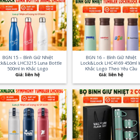
Add to
Add
Wishlist
Wish
+
BGN 15 – Bình Giữ Nhiệt
BGN 16 – Bình Giữ Nhiệt
ck&Lock LHC3215 Luna Bottle
Lock&Lock LHC4169 450ml I
500ml In Khắc Logo
Khắc Logo Theo Yêu Cầu
Giá: liên hệ
Giá: liên hệ
Add to
Add
Wishlist
Wish
+