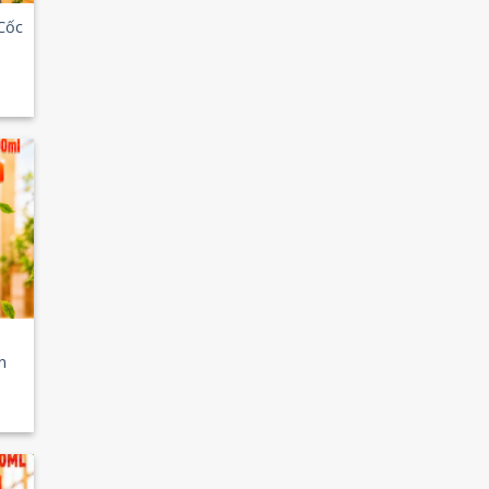
Cốc
 to
list
n