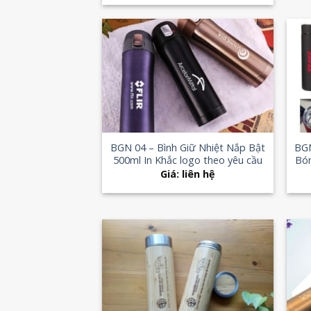
Add to
Wishlist
+
+
BGN 04 – Bình Giữ Nhiệt Nắp Bật
BGN
500ml In Khắc logo theo yêu cầu
Bón
Giá: liên hệ
Add to
Wishlist