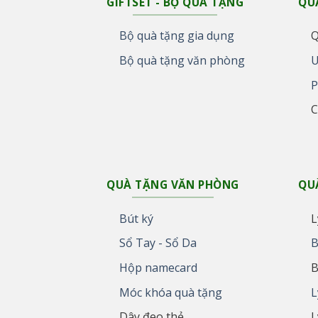
GIFTSET - BỘ QUÀ TẶNG
QU
Bộ quà tặng gia dụng
Q
Bộ quà tặng văn phòng
U
P
C
QUÀ TẶNG VĂN PHÒNG
QU
Bút ký
L
Sổ Tay - Sổ Da
B
Hộp namecard
B
Móc khóa quà tặng
L
Dây đeo thẻ
L