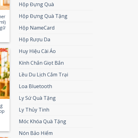
Hộp Đựng Quà
Hộp Đựng Quà Tặng
her
ml)
Hộp NameCard
Ngữ
Hộp Rượu Da
Huy Hiệu Cài Áo
Kính Chắn Giọt Bắn
 to
list
Lều Du Lịch Cắm Trại
Loa Bluetooth
Ly Sứ Quà Tặng
ng
Ly Thủy Tinh
op
Móc Khóa Quà Tặng
Nón Bảo Hiểm