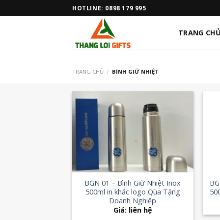
Skip
HOTLINE: 0898 179 995
to
content
TRANG CH
TRANG CHỦ
BÌNH GIỮ NHIỆT
/
Add to
Wishlist
+
+
BGN 01 – Bình Giữ Nhiệt Inox
BG
500ml in khắc logo Qùa Tặng
500
Doanh Nghiệp
Giá: liên hệ