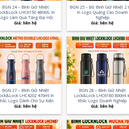
BGN 24 – Bình Giữ Nhiệt
BGN 25 – Bộ Bình Giữ Nhiệt 2 
ock&Lock LHC6150 480ML In
In Logo Quảng Cáo Doanh
Logo Làm Quà Tặng Đại Hội
Nghiệp
Giá: liên hệ
Giá: liên hệ
Add to
Add
Wishlist
Wish
+
BGN 27 – Bình Giữ Nhiệt
BGN 28 – Bình Giữ Nhiệt
ock&Lock LHC4202 470ml In
Lock&Lock LHC6180 800ml I
hắc Logo Dành Cho Sự Kiện
Khắc Logo Doanh Nghiệp
Giá: liên hệ
Giá: liên hệ