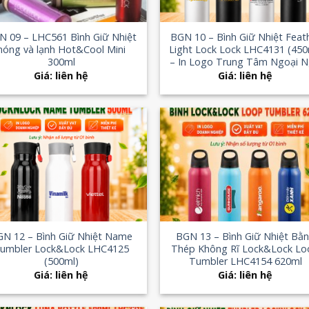
+
N 09 – LHC561 Bình Giữ Nhiệt
BGN 10 – Bình Giữ Nhiệt Feat
nóng và lạnh Hot&Cool Mini
Light Lock Lock LHC4131 (450
300ml
– In Logo Trung Tâm Ngoại 
Giá: liên hệ
Giá: liên hệ
Add to
Add
Wishlist
Wish
+
GN 12 – Bình Giữ Nhiệt Name
BGN 13 – Bình Giữ Nhiệt Bằ
umbler Lock&Lock LHC4125
Thép Không Rĩ Lock&Lock Lo
(500ml)
Tumbler LHC4154 620ml
Giá: liên hệ
Giá: liên hệ