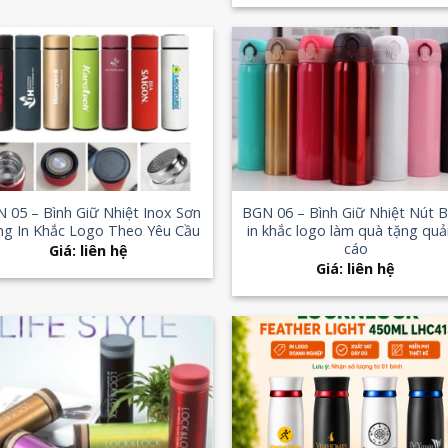
Add to
Add
Wishlist
Wish
+
 05 – Bình Giữ Nhiệt Inox Sơn
BGN 06 – Bình Giữ Nhiệt Nút 
g In Khắc Logo Theo Yêu Cầu
in khắc logo làm quà tặng qu
cáo
Giá: liên hệ
Giá: liên hệ
Add to
Add
Wishlist
Wish