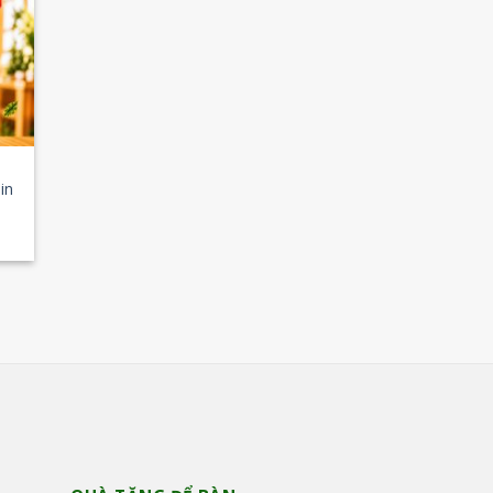
 to
list
in