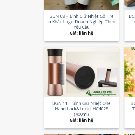
+
+
BGN 08 – Bình Giữ Nhiệt Gỗ Tre
BG
In Khắc Logo Doanh Nghiệp Theo
Yêu Cầu
Giá: liên hệ
Add to
Wishlist
+
+
BGN 11 – Bình Giữ Nhiệt One
B
Hand Lock&Lock LHC4028
T
(400ml)
Giá: liên hệ