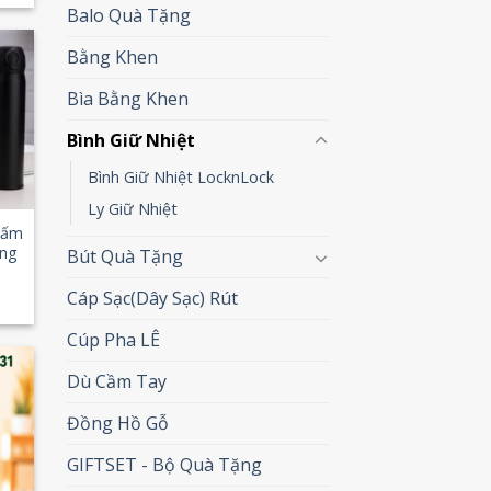
Balo Quà Tặng
Bằng Khen
 to
Bìa Bằng Khen
list
Bình Giữ Nhiệt
Bình Giữ Nhiệt LocknLock
Ly Giữ Nhiệt
Bấm
ảng
Bút Quà Tặng
Cáp Sạc(Dây Sạc) Rút
Cúp Pha LÊ
Dù Cầm Tay
 to
Đồng Hồ Gỗ
list
GIFTSET - Bộ Quà Tặng