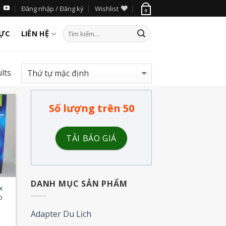
Đăng nhập / Đăng ký
Wishlist
0
LỰC
LIÊN HỆ
lts
Số lượng trên 50
 to
list
TẢI BÁO GIÁ
DANH MỤC SẢN PHẨM
x
o
Adapter Du Lịch