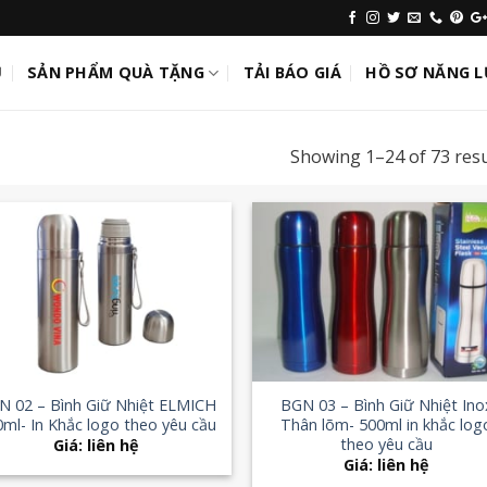
Ủ
SẢN PHẨM QUÀ TẶNG
TẢI BÁO GIÁ
HỒ SƠ NĂNG 
Showing 1–24 of 73 resu
Add to
Add
Wishlist
Wish
+
N 02 – Bình Giữ Nhiệt ELMICH
BGN 03 – Bình Giữ Nhiệt Ino
ml- In Khắc logo theo yêu cầu
Thân lõm- 500ml in khắc log
theo yêu cầu
Giá: liên hệ
Giá: liên hệ