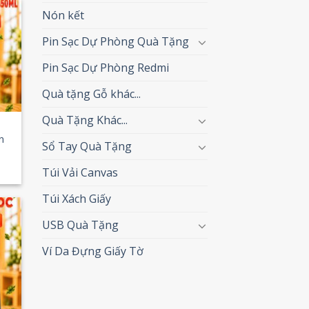
Nón kết
 to
Pin Sạc Dự Phòng Quà Tặng
list
Pin Sạc Dự Phòng Redmi
Quà tặng Gỗ khác...
Quà Tặng Khác...
n
Sổ Tay Quà Tặng
Túi Vải Canvas
Túi Xách Giấy
USB Quà Tặng
 to
list
Ví Da Đựng Giấy Tờ