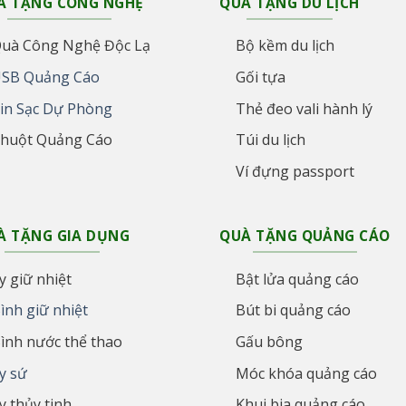
À TẶNG CÔNG NGHỆ
QUÀ TẶNG DU LỊCH
uà Công Nghệ Độc Lạ
Bộ kềm du lịch
SB Quảng Cáo
Gối tựa
in Sạc Dự Phòng
Thẻ đeo vali hành lý
huột Quảng Cáo
Túi du lịch
Ví đựng passport
À TẶNG GIA DỤNG
QUÀ TẶNG QUẢNG CÁO
y giữ nhiệt
Bật lửa quảng cáo
ình giữ nhiệt
Bút bi quảng cáo
ình nước thể thao
Gấu bông
y sứ
Móc khóa quảng cáo
y thủy tinh
Khui bia quảng cáo