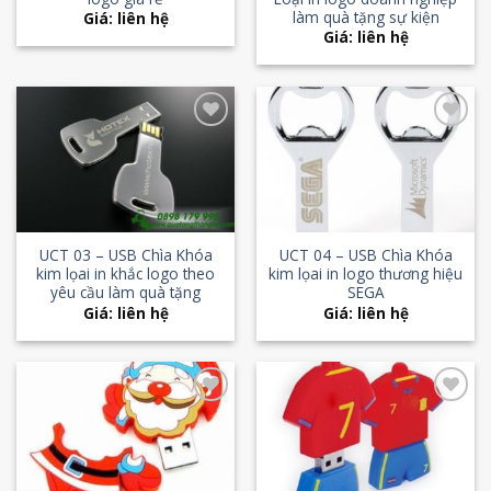
làm quà tặng sự kiện
Giá: liên hệ
Giá: liên hệ
Add to
Add to
Wishlist
Wishlist
UCT 03 – USB Chìa Khóa
UCT 04 – USB Chìa Khóa
kim lọai in khắc logo theo
kim lọai in logo thương hiệu
yêu cầu làm quà tặng
SEGA
Giá: liên hệ
Giá: liên hệ
Add to
Add to
Wishlist
Wishlist