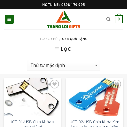
Skip
HOTLINE: 0898 179 995
to
content
0
TRANG CHỦ
USB QUÀ TẶNG
/
LỌC
Add to
Add to
Wishlist
Wishlist
UCT 01-USB Chìa Khóa in
UCT 02-USB Chìa Khóa Kim
logo giá rẻ
Loại in logo doanh nghiệp