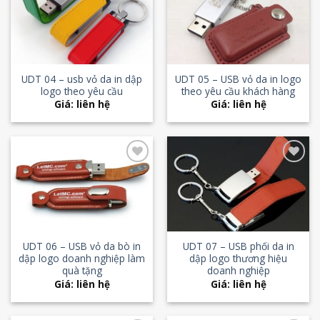
Add to
Add to
Wishlist
Wishlist
UDT 04 – usb vỏ da in dập
UDT 05 – USB vỏ da in logo
logo theo yêu cầu
theo yêu cầu khách hàng
Giá: liên hệ
Giá: liên hệ
Add to
Add to
Wishlist
Wishlist
UDT 06 – USB vỏ da bò in
UDT 07 – USB phối da in
dập logo doanh nghiệp làm
dập logo thương hiệu
quà tặng
doanh nghiệp
Giá: liên hệ
Giá: liên hệ