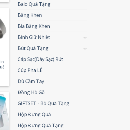
Balo Quà Tặng
Bằng Khen
 to
Bìa Bằng Khen
list
Bình Giữ Nhiệt
Bút Quà Tặng
Cáp Sạc(Dây Sạc) Rút
in
quà
Cúp Pha LÊ
Dù Cầm Tay
Đồng Hồ Gỗ
GIFTSET - Bộ Quà Tặng
 to
list
Hộp Đựng Quà
Hộp Đựng Quà Tặng