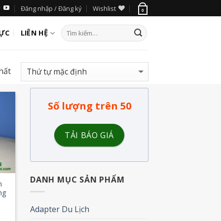
Đăng nhập / Đăng ký
Wishlist
0
LỰC
LIÊN HỆ
hất
Số lượng trên 50
 to
list
TẢI BÁO GIÁ
DANH MỤC SẢN PHẨM
m
ng
Adapter Du Lịch