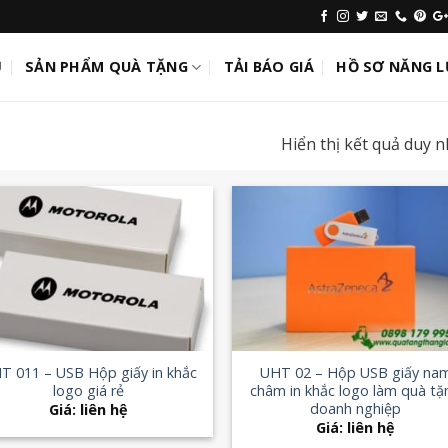
Ủ
SẢN PHẨM QUÀ TẶNG
TẢI BÁO GIÁ
HỒ SƠ NĂNG 
Hiển thị kết quả duy n
Add to
Add
Wishlist
Wish
+
T 011 – USB Hộp giấy in khắc
UHT 02 – Hộp USB giấy na
logo giá rẻ
châm in khắc logo làm quà tặ
doanh nghiệp
Giá: liên hệ
Giá: liên hệ