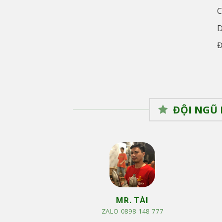
C
D
Đ
ĐỘI NGŨ 
MR. TÀI
ZALO 0898 148 777