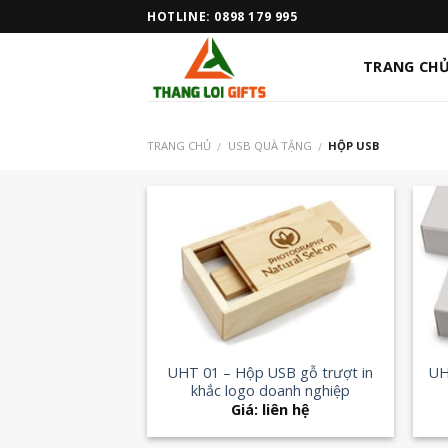
Skip
HOTLINE: 0898 179 995
to
content
TRANG CH
TRANG CHỦ
USB QUÀ TẶNG
HỘP USB
/
/
Add to
Wishlist
+
+
UHT 01 – Hộp USB gỗ trượt in
UH
khắc logo doanh nghiệp
Giá: liên hệ