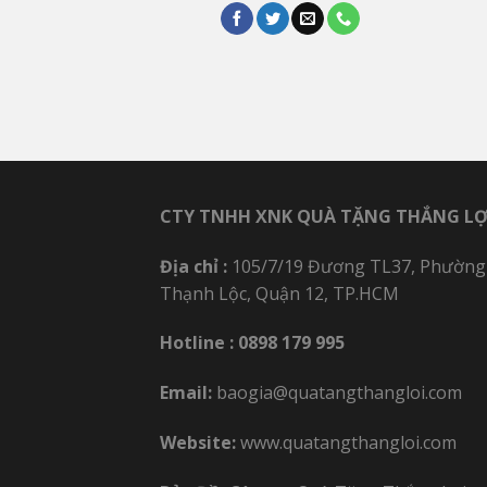
CTY TNHH XNK QUÀ TẶNG THẮNG LỢ
Địa chỉ :
105/7/19 Đương TL37, Phường
Thạnh Lộc, Quận 12, TP.HCM
Hotline :
0898 179 995
Email:
baogia@quatangthangloi.com
Website:
www.quatangthangloi.com