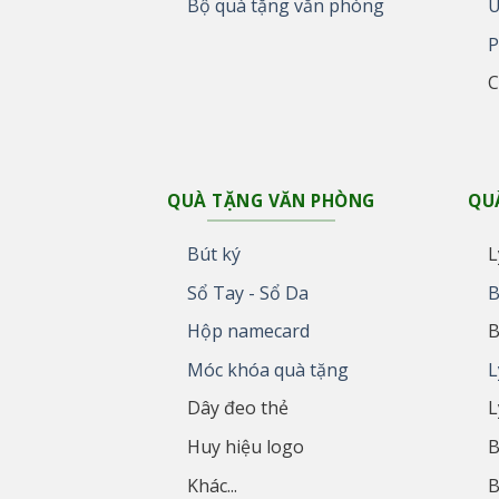
Bộ quà tặng văn phòng
U
P
C
QUÀ TẶNG VĂN PHÒNG
QU
Bút ký
L
Sổ Tay - Sổ Da
B
Hộp namecard
B
Móc khóa quà tặng
L
Dây đeo thẻ
L
Huy hiệu logo
B
Khác...
B