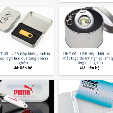
Add to
Add
Wishlist
Wish
+
T 05 – USB Hộp không kính in
UHT 06 – USB Hộp thiết tròn 
hắc logo làm quà tặng doanh
khắc logo doanh nghiệp làm 
nghiệp
tặng quảng cáo
Giá: liên hệ
Giá: liên hệ
Add to
Add
Wishlist
Wish