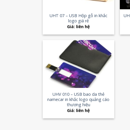
+
+
UHT 07 – USB Hộp gỗ in khắc
UH
logo giá rẻ
Giá: liên hệ
Add to
Wishlist
+
UHV 010 – USB bao da thẻ
namecar in khắc logo quảng cáo
thương hiệu
Giá: liên hệ