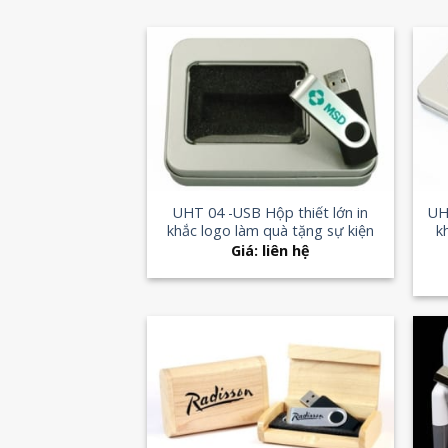
Add to
Wishlist
+
+
UHT 04 -USB Hộp thiết lớn in
UH
khắc logo làm quà tặng sự kiện
k
Giá: liên hệ
Add to
Wishlist