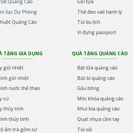
SB Quảng Cáo
Gối tựa
in Sạc Dự Phòng
Thẻ đeo vali hành lý
huột Quảng Cáo
Túi du lịch
Ví đựng passport
À TẶNG GIA DỤNG
QUÀ TẶNG QUẢNG CÁO
y giữ nhiệt
Bật lửa quảng cáo
ình giữ nhiệt
Bút bi quảng cáo
ình nước thể thao
Gấu bông
y sứ
Móc khóa quảng cáo
y thủy tinh
Khui bia quảng cáo
ình thủy tinh
Quạt nhựa cầm tay
ộ ấm trà gốm sứ
Túi vải