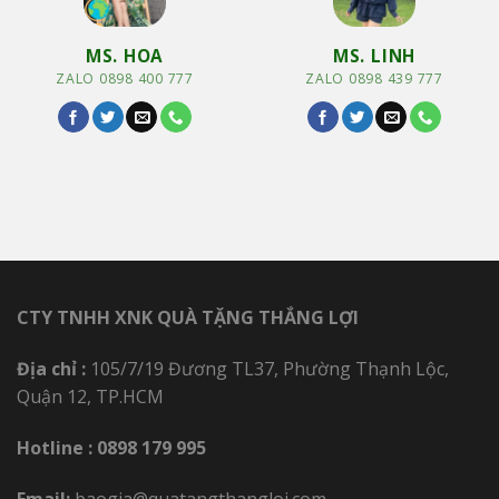
MS. HOA
MS. LINH
ZALO 0898 400 777
ZALO 0898 439 777
CTY TNHH XNK QUÀ TẶNG THẮNG LỢI
Địa chỉ :
105/7/19 Đương TL37, Phường Thạnh Lộc,
Quận 12, TP.HCM
Hotline :
0898 179 995
Email:
baogia@quatangthangloi.com