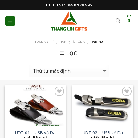
Skip
HOTLINE: 0898 179 995
to
content
0
TRANG CHỦ
USB QUÀ TẶNG
USB DA
/
/
LỌC
Add to
Add to
Wishlist
Wishlist
UDT 01 – USB vỏ Da
UDT 02 – USB vỏ Da