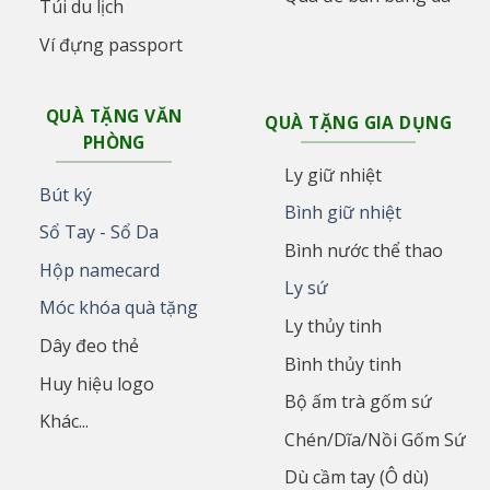
Túi du lịch
Ví đựng passport
QUÀ TẶNG VĂN
QUÀ TẶNG GIA DỤNG
PHÒNG
Ly giữ nhiệt
Bút ký
Bình giữ nhiệt
Sổ Tay - Sổ Da
Bình nước thể thao
Hộp namecard
Ly sứ
Móc khóa quà tặng
Ly thủy tinh
Dây đeo thẻ
Bình thủy tinh
Huy hiệu logo
Bộ ấm trà gốm sứ
Khác...
Chén/Dĩa/Nồi Gốm Sứ
Dù cầm tay (Ô dù)