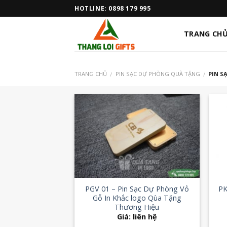
Skip
HOTLINE: 0898 179 995
to
content
TRANG CH
TRANG CHỦ
PIN SẠC DỰ PHÒNG QUÀ TẶNG
PIN S
/
/
Add to
Wishlist
+
+
PGV 01 – Pin Sạc Dự Phòng Vỏ
PK
Gỗ In Khắc logo Qùa Tặng
Thương Hiệu
Giá: liên hệ