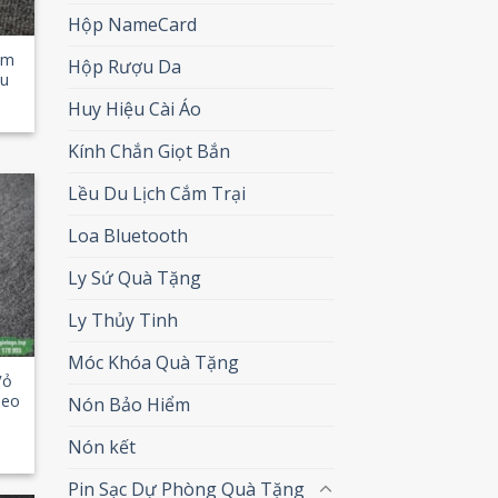
Hộp NameCard
im
Hộp Rượu Da
ầu
Huy Hiệu Cài Áo
Kính Chắn Giọt Bắn
Lều Du Lịch Cắm Trại
Loa Bluetooth
 to
list
Ly Sứ Quà Tặng
Ly Thủy Tinh
Móc Khóa Quà Tặng
Vỏ
heo
Nón Bảo Hiểm
Nón kết
Pin Sạc Dự Phòng Quà Tặng