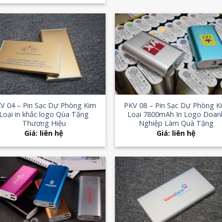
Add to
Add
Wishlist
Wish
+
V 04 – Pin Sạc Dự Phòng Kim
PKV 08 – Pin Sạc Dự Phòng K
Loại in khắc logo Qùa Tặng
Loại 7800mAh In Logo Doan
Thương Hiệu
Nghiệp Làm Quà Tặng
Giá: liên hệ
Giá: liên hệ
Add to
Add
Wishlist
Wish