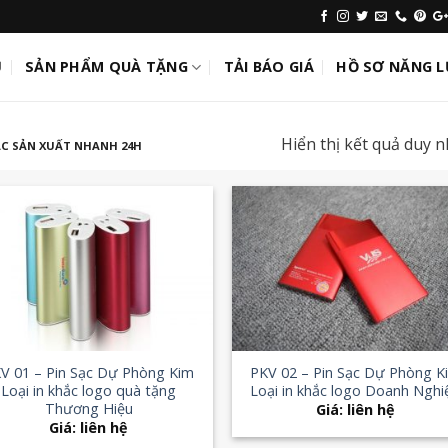
Ủ
SẢN PHẨM QUÀ TẶNG
TẢI BÁO GIÁ
HỒ SƠ NĂNG 
Hiển thị kết quả duy n
ẠC SẢN XUẤT NHANH 24H
Add to
Add
Wishlist
Wish
+
V 01 – Pin Sạc Dự Phòng Kim
PKV 02 – Pin Sạc Dự Phòng K
Loại in khắc logo quà tặng
Loại in khắc logo Doanh Nghi
Thương Hiệu
Giá: liên hệ
Giá: liên hệ