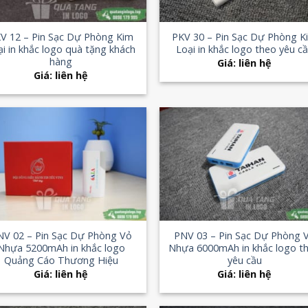
+
V 12 – Pin Sạc Dự Phòng Kim
PKV 30 – Pin Sạc Dự Phòng K
ại in khắc logo quà tặng khách
Loại in khắc logo theo yêu c
hàng
Giá: liên hệ
Giá: liên hệ
Add to
Add
Wishlist
Wish
+
NV 02 – Pin Sạc Dự Phòng Vỏ
PNV 03 – Pin Sạc Dự Phòng 
Nhựa 5200mAh in khắc logo
Nhựa 6000mAh in khắc logo t
Quảng Cáo Thương Hiệu
yêu cầu
Giá: liên hệ
Giá: liên hệ