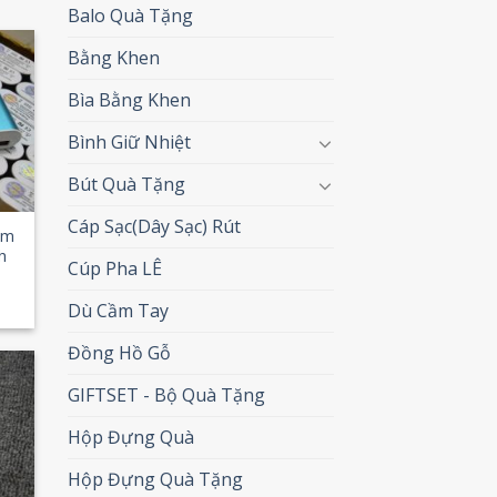
Balo Quà Tặng
Bằng Khen
 to
Bìa Bằng Khen
list
Bình Giữ Nhiệt
Bút Quà Tặng
Cáp Sạc(Dây Sạc) Rút
im
h
Cúp Pha LÊ
Dù Cầm Tay
Đồng Hồ Gỗ
GIFTSET - Bộ Quà Tặng
 to
list
Hộp Đựng Quà
Hộp Đựng Quà Tặng