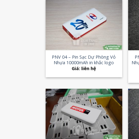
Add to
Wishlist
+
+
PNV 04 – Pin Sạc Dự Phòng Vỏ
P
Nhựa 10000mAh in khắc logo
Nhự
Giá: liên hệ
Add to
Wishlist
+
+