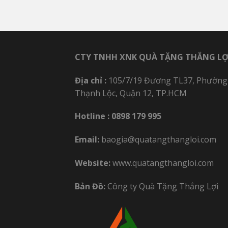
CTY TNHH XNK QUÀ TẶNG THẮNG LỢ
Địa chỉ :
105/7/19 Đương TL37, Phường
Thạnh Lộc, Quận 12, TP.HCM
Hotline :
0898 179 995
Email:
baogia@quatangthangloi.com
Website:
www.quatangthangloi.com
Bản Đồ:
Công ty Quà Tặng Thắng Lợi