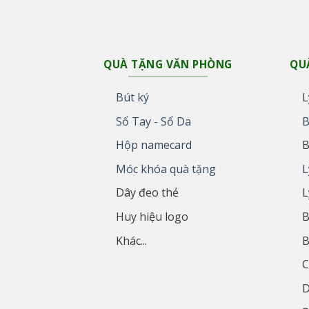
QUÀ TẶNG VĂN PHÒNG
QU
Bút ký
L
Sổ Tay - Sổ Da
B
Hộp namecard
B
Móc khóa quà tặng
L
Dây đeo thẻ
L
Huy hiệu logo
B
Khác...
B
C
D