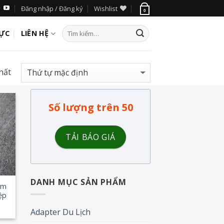
Đăng nhập / Đăng ký
Wishlist
0
LỰC
LIÊN HỆ
hất
Số lượng trên 50
 to
list
TẢI BÁO GIÁ
DANH MỤC SẢN PHẨM
im
ệp
Adapter Du Lịch