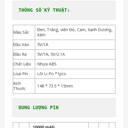
Đen, Trắng, viền Đỏ, Cam, Xanh Dương,
Màu Sắc
Xám
Đầu Vào
5V/1A
Đầu Ra
5V/1A, 5V/2.1A
Chất Liệu
Nhựa ABS
Loại Pin
Lõi Li-Po *1pcs
Kích
148 * 73.5 * 15mm
Thước
DUNG LƯỢNG PIN
10000 mAh