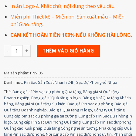
In ấn Logo & Khắc chữ, nội dung theo yêu cầu.
Miễn phí Thiết kế – Miễn phí Sản xuất mẫu – Miễn
phí Giao hàng.
CAM KẾT HOÀN TIỀN 100% NẾU KHÔNG HÀI LÒNG.
Số lượng
THÊM VÀO GIỎ HÀNG
Mã sản phẩm:
PNV 05
Danh mục:
Pin Sạc Sản Xuất Nhanh 24h
,
Sạc Dự Phòng vỏ Nhựa
Thẻ:
Bảng giá sỉ Pin sạc dự phòng Quà tặng
,
Bảng giá sỉ Quà tặng
Doanh nghiệp
,
Bảng giá sỉ Quà tặng in logo
,
Bảng giá sỉ Quà tặng Khách
hàng
,
Bảng giá sỉ Quà tặng Sự kiện
,
Báo giá Pin sạc dự phòng
,
Báo giá
Quà tặng Doanh nghiệp
,
Báo giá Quà tặng in logo
,
Công ty Quà tặng
,
Cung cấp pin sạc dự phòng giá tại xưởng
,
Cung cấp Pin Sạc Dự Phòng in
logo
,
Cung cấp Pin Sạc Dự Phòng Quà tặng
,
Cung cấp Pin sạc dự phòng
Quảng cáo
,
Giải pháp Quà tặng Công nghệ ấn tượng
,
Nhà cung cấp Quà
tặng Pin sạc dự phòng
,
Nơi cung cấp Pin sạc dự phòng uy tín
,
Phân phối