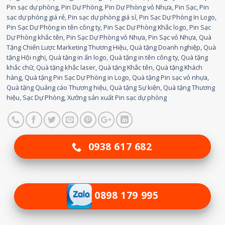
Pin sạc dự phòng
,
Pin Dự Phòng
,
Pin Dự Phòng vỏ Nhựa
,
Pin Sạc
,
Pin
sạc dự phòng giá rẻ
,
Pin sạc dự phòng giá sỉ
,
Pin Sạc Dự Phòng In Logo
,
Pin Sạc Dự Phòng in tên công ty
,
Pin Sạc Dự Phòng Khắc logo
,
Pin Sạc
Dự Phòng khắc tên
,
Pin Sạc Dự Phòng vỏ Nhựa
,
Pin Sạc vỏ Nhựa
,
Quà
Tặng Chiến Lược Marketing Thương Hiệu
,
Quà tặng Doanh nghiệp
,
Quà
tặng Hội nghị
,
Quà tặng in ấn logo
,
Quà tặng in tên công ty
,
Quà tặng
khắc chữ
,
Quà tặng khắc laser
,
Quà tặng Khắc tên
,
Quà tặng Khách
hàng
,
Quà tặng Pin Sạc Dự Phòng in Logo
,
Quà tặng Pin sạc vỏ nhựa
,
Quà tặng Quảng cáo Thương hiệu
,
Quà tặng Sự kiện
,
Quà tặng Thương
hiệu
,
Sạc Dự Phòng
,
Xưởng sản xuất Pin sạc dự phòng
0938 617 682
0898 179 995