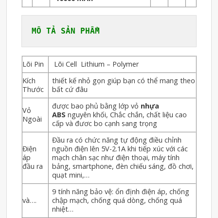
MÔ TẢ SẢN PHẨM
Lõi Pin
Lõi Cell Lithium – Polymer
Kích
thiết kế nhỏ gọn giúp bạn có thể mang theo
Thước
bất cứ đâu
được bao phủ bằng lớp vỏ
nhựa
Vỏ
ABS
nguyên khối, Chắc chắn, chất liệu cao
Ngoài
cấp và đươc bo cạnh sang trọng
Đầu ra có chức năng tự động điều chỉnh
Điện
nguồn điện lên 5V-2.1A khi tiếp xúc với các
áp
mạch chân sạc như điện thoại, máy tính
đầu ra
bảng, smartphone, đèn chiếu sáng, đồ chơi,
quạt mini,…
9 tính năng bảo vệ: ổn định điện áp, chống
và….
chập mạch, chống quá dòng, chống quá
nhiệt…