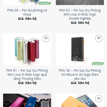
PNV 09 – Pin dự phòng vỏ
PKV 02 – Pin Sạc Dự Phòng
nhựa
Kim Loại in khắc logo
Doanh Nghiệp
Giá: liên hệ
Giá: liên hệ
Add to
Add to
Wishlist
Wishlist
PKV 01 – Pin Sạc Dự Phòng
PNV 30 – Pin Sạc Dự Phòng
Kim Loại in khắc logo quà
Vỏ Nhựa in ấn logo theo
tặng Thương Hiệu
yêu cầu
Giá: liên hệ
Giá: liên hệ
Add to
Add to