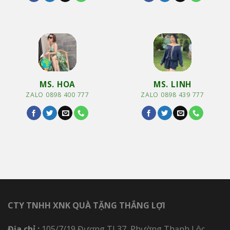
MS. HOA
MS. LINH
ZALO 0898 400 777
ZALO 0898 439 777
CTY TNHH XNK QUÀ TẶNG THẮNG LỢI
Địa chỉ :
105/7/19 Đương TL37, Phường Thạnh Lộc,