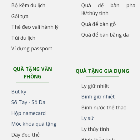
Bộ kềm du lịch
Quà để bàn pha
lê/thủy tinh
Gối tựa
Quà để bàn gỗ
Thẻ đeo vali hành lý
Quà để bàn bằng da
Túi du lịch
Ví đựng passport
QUÀ TẶNG VĂN
QUÀ TẶNG GIA DỤNG
PHÒNG
Ly giữ nhiệt
Bút ký
Bình giữ nhiệt
Sổ Tay - Sổ Da
Bình nước thể thao
Hộp namecard
Ly sứ
Móc khóa quà tặng
Ly thủy tinh
Dây đeo thẻ
Bình thủy tinh