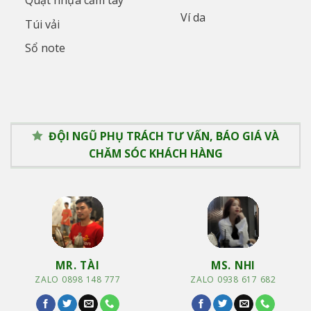
Ví da
Túi vải
Sổ note
ĐỘI NGŨ PHỤ TRÁCH TƯ VẤN, BÁO GIÁ VÀ
CHĂM SÓC KHÁCH HÀNG
MR. TÀI
MS. NHI
ZALO 0898 148 777
ZALO 0938 617 682