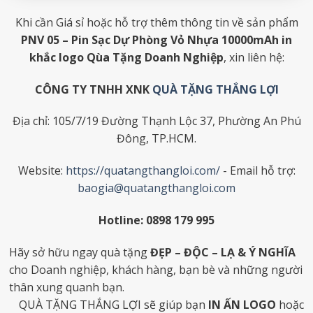
Khi cần Giá sỉ hoặc hỗ trợ thêm thông tin về sản phẩm
PNV 05 – Pin Sạc Dự Phòng Vỏ Nhựa 10000mAh in
khắc logo Qùa Tặng Doanh Nghiệp
, xin liên hệ:
CÔNG TY TNHH XNK
QUÀ TẶNG THẮNG LỢI
Địa chỉ: 105/7/19 Đường Thạnh Lộc 37, Phường An Phú
Đông, TP.HCM.
Website:
https://quatangthangloi.com/
- Email hỗ trợ:
baogia@quatangthangloi.com
Hotline: 0898 179 995
Hãy sở hữu ngay quà tặng
ĐẸP – ĐỘC – LẠ & Ý NGHĨA
cho Doanh nghiệp, khách hàng, bạn bè và những người
thân xung quanh bạn.
QUÀ TẶNG THẮNG LỢI sẽ giúp bạn
IN ẤN LOGO
hoặc