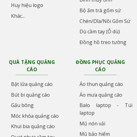
Huy hiệu logo
Bộ ấm trà gốm sứ
Khác...
Chén/Dĩa/Nồi Gốm Sứ
Dù cầm tay (Ô dù)
Đồng hồ treo tường
QUÀ TẶNG QUẢNG
ĐỒNG PHỤC QUẢNG
CÁO
CÁO
Bật lửa quảng cáo
Áo thun quảng cáo
Bút bi quảng cáo
Áo mưa quảng cáo
Gấu bông
Balo laptop - Túi
laptop
Móc khóa quảng cáo
Mũ nón vải
Khui bia quảng cáo
Mũ bảo hiểm
Quạt nhựa cầm tay