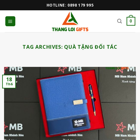
Skip
HOTLINE: 0898 179 995
to
content
0
TAG ARCHIVES:
QUÀ TẶNG ĐỐI TÁC
18
Th6