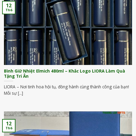
12
Th6
Bình Giữ Nhiệt Elmich 480ml – Khắc Logo LIORA Làm Quà
Tặng Tri Ân
LIORA – Nơi tinh hoa hội tụ, đồng hành cùng thành công của bạn!
Mỗi sự [...]
12
Th6