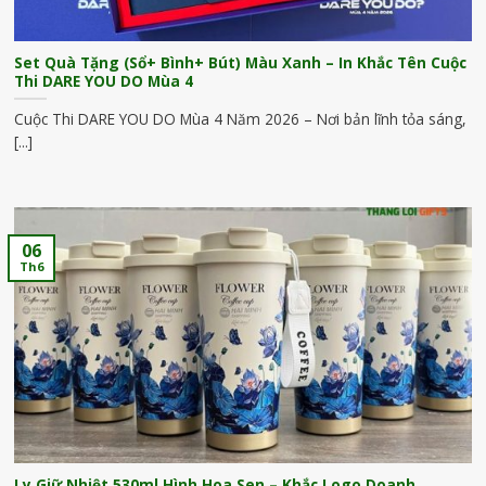
Set Quà Tặng (Sổ+ Bình+ Bút) Màu Xanh – In Khắc Tên Cuộc
Thi DARE YOU DO Mùa 4
Cuộc Thi DARE YOU DO Mùa 4 Năm 2026 – Nơi bản lĩnh tỏa sáng,
[...]
06
Th6
Ly Giữ Nhiệt 530ml Hình Hoa Sen – Khắc Logo Doanh