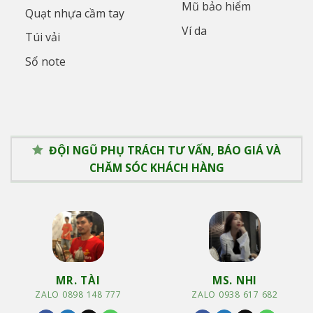
Mũ bảo hiểm
Quạt nhựa cầm tay
Ví da
Túi vải
Sổ note
ĐỘI NGŨ PHỤ TRÁCH TƯ VẤN, BÁO GIÁ VÀ
CHĂM SÓC KHÁCH HÀNG
MR. TÀI
MS. NHI
ZALO 0898 148 777
ZALO 0938 617 682