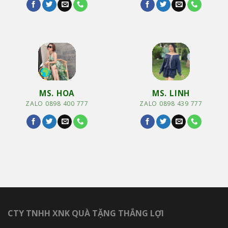
MS. HOA
MS. LINH
ZALO 0898 400 777
ZALO 0898 439 777
CTY TNHH XNK QUÀ TẶNG THẮNG LỢI