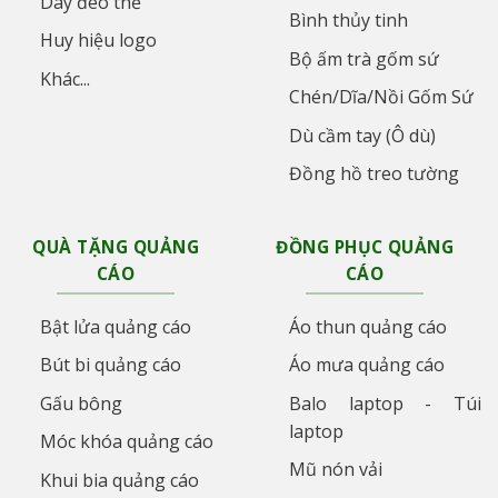
Dây đeo thẻ
Bình thủy tinh
Huy hiệu logo
Bộ ấm trà gốm sứ
Khác...
Chén/Dĩa/Nồi Gốm Sứ
Dù cầm tay (Ô dù)
Đồng hồ treo tường
QUÀ TẶNG QUẢNG
ĐỒNG PHỤC QUẢNG
CÁO
CÁO
Bật lửa quảng cáo
Áo thun quảng cáo
Bút bi quảng cáo
Áo mưa quảng cáo
Gấu bông
Balo laptop - Túi
laptop
Móc khóa quảng cáo
Mũ nón vải
Khui bia quảng cáo