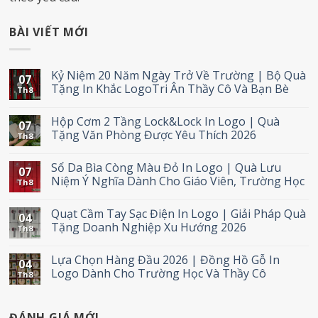
BÀI VIẾT MỚI
Kỷ Niệm 20 Năm Ngày Trở Về Trường | Bộ Quà
07
Tặng In Khắc LogoTri Ân Thầy Cô Và Bạn Bè
Th8
Hộp Cơm 2 Tầng Lock&Lock In Logo | Quà
07
Tặng Văn Phòng Được Yêu Thích 2026
Th8
Sổ Da Bìa Còng Màu Đỏ In Logo | Quà Lưu
07
Niệm Ý Nghĩa Dành Cho Giáo Viên, Trường Học
Th8
Quạt Cầm Tay Sạc Điện In Logo | Giải Pháp Quà
04
Tặng Doanh Nghiệp Xu Hướng 2026
Th8
Lựa Chọn Hàng Đầu 2026 | Đồng Hồ Gỗ In
04
Logo Dành Cho Trường Học Và Thầy Cô
Th8
ĐÁNH GIÁ MỚI