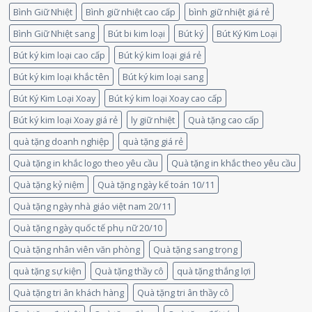
Bình Giữ Nhiệt
Bình giữ nhiệt cao cấp
bình giữ nhiệt giá rẻ
Bình Giữ Nhiệt sang
Bút bi kim loại
Bút ký
Bút Ký Kim Loại
Bút ký kim loại cao cấp
Bút ký kim loại giá rẻ
Bút ký kim loại khắc tên
Bút ký kim loại sang
Bút Ký Kim Loại Xoay
Bút ký kim loại Xoay cao cấp
Bút ký kim loại Xoay giá rẻ
ly giữ nhiệt
Quà tặng cao cấp
quà tặng doanh nghiệp
quà tặng giá rẻ
Quà tặng in khắc logo theo yêu cầu
Quà tặng in khắc theo yêu cầu
Quà tặng kỷ niệm
Quà tặng ngày kế toán 10/11
Quà tặng ngày nhà giáo việt nam 20/11
Quà tặng ngày quốc tế phụ nữ 20/10
Quà tặng nhân viên văn phòng
Quà tặng sang trọng
quà tặng sự kiện
Quà tặng thầy cô
quà tặng thắng lợi
Quà tặng tri ân khách hàng
Quà tặng tri ân thầy cô