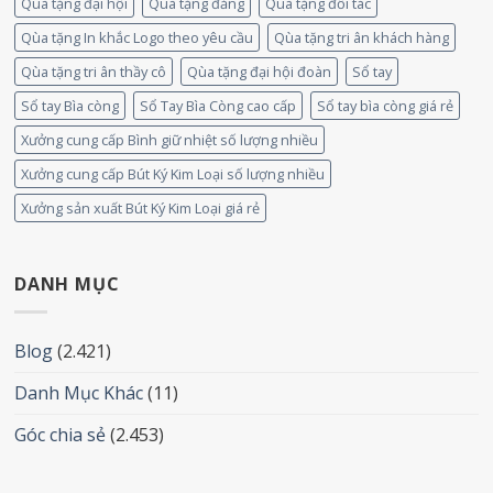
Quà tặng đại hội
Quà tặng đảng
Quà tặng đối tác
Qùa tặng In khắc Logo theo yêu cầu
Qùa tặng tri ân khách hàng
Qùa tặng tri ân thầy cô
Qùa tặng đại hội đoàn
Sổ tay
Sổ tay Bìa còng
Sổ Tay Bìa Còng cao cấp
Sổ tay bìa còng giá rẻ
Xưởng cung cấp Bình giữ nhiệt số lượng nhiều
Xưởng cung cấp Bút Ký Kim Loại số lượng nhiều
Xưởng sản xuất Bút Ký Kim Loại giá rẻ
DANH MỤC
Blog
(2.421)
Danh Mục Khác
(11)
Góc chia sẻ
(2.453)