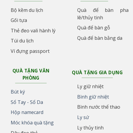
Bộ kềm du lịch
Quà để bàn pha
lê/thủy tinh
Gối tựa
Quà để bàn gỗ
Thẻ đeo vali hành lý
Quà để bàn bằng da
Túi du lịch
Ví đựng passport
QUÀ TẶNG VĂN
QUÀ TẶNG GIA DỤNG
PHÒNG
Ly giữ nhiệt
Bút ký
Bình giữ nhiệt
Sổ Tay - Sổ Da
Bình nước thể thao
Hộp namecard
Ly sứ
Móc khóa quà tặng
Ly thủy tinh
Dây đeo thẻ