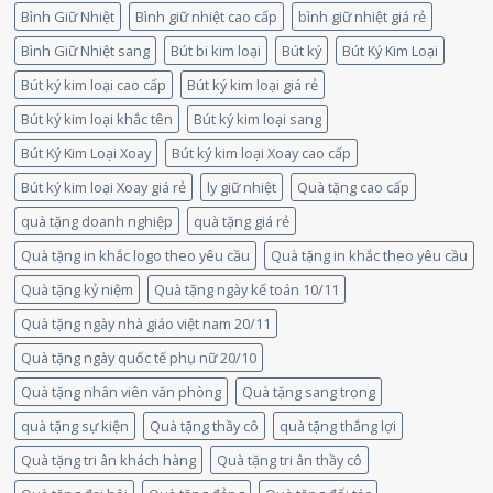
Bình Giữ Nhiệt
Bình giữ nhiệt cao cấp
bình giữ nhiệt giá rẻ
Bình Giữ Nhiệt sang
Bút bi kim loại
Bút ký
Bút Ký Kim Loại
Bút ký kim loại cao cấp
Bút ký kim loại giá rẻ
Bút ký kim loại khắc tên
Bút ký kim loại sang
Bút Ký Kim Loại Xoay
Bút ký kim loại Xoay cao cấp
Bút ký kim loại Xoay giá rẻ
ly giữ nhiệt
Quà tặng cao cấp
quà tặng doanh nghiệp
quà tặng giá rẻ
Quà tặng in khắc logo theo yêu cầu
Quà tặng in khắc theo yêu cầu
Quà tặng kỷ niệm
Quà tặng ngày kế toán 10/11
Quà tặng ngày nhà giáo việt nam 20/11
Quà tặng ngày quốc tế phụ nữ 20/10
Quà tặng nhân viên văn phòng
Quà tặng sang trọng
quà tặng sự kiện
Quà tặng thầy cô
quà tặng thắng lợi
Quà tặng tri ân khách hàng
Quà tặng tri ân thầy cô