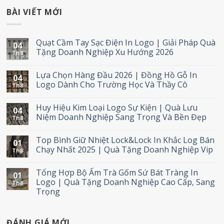
BÀI VIẾT MỚI
Quạt Cầm Tay Sạc Điện In Logo | Giải Pháp Quà
04
Tặng Doanh Nghiệp Xu Hướng 2026
Th8
Lựa Chọn Hàng Đầu 2026 | Đồng Hồ Gỗ In
04
Logo Dành Cho Trường Học Và Thầy Cô
Th8
Huy Hiệu Kim Loại Logo Sự Kiện | Quà Lưu
04
Niệm Doanh Nghiệp Sang Trọng Và Bền Đẹp
Th8
Top Bình Giữ Nhiệt Lock&Lock In Khắc Log Bán
01
Chạy Nhất 2025 | Quà Tặng Doanh Nghiệp Vip
Th8
Tổng Hợp Bộ Ấm Trà Gốm Sứ Bát Tràng In
01
Logo | Quà Tặng Doanh Nghiệp Cao Cấp, Sang
Th8
Trọng
ĐÁNH GIÁ MỚI