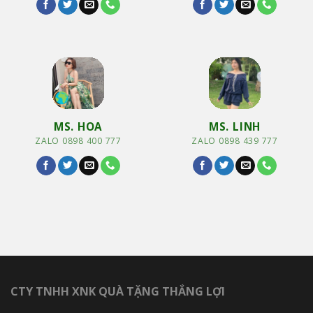
MS. HOA
MS. LINH
ZALO 0898 400 777
ZALO 0898 439 777
CTY TNHH XNK QUÀ TẶNG THẮNG LỢI