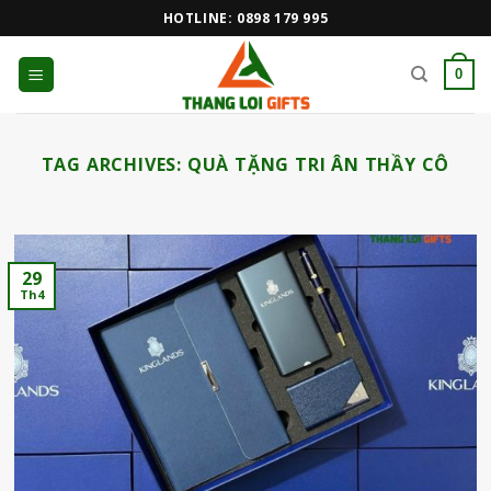
Skip
HOTLINE: 0898 179 995
to
content
0
TAG ARCHIVES:
QUÀ TẶNG TRI ÂN THẦY CÔ
29
Th4