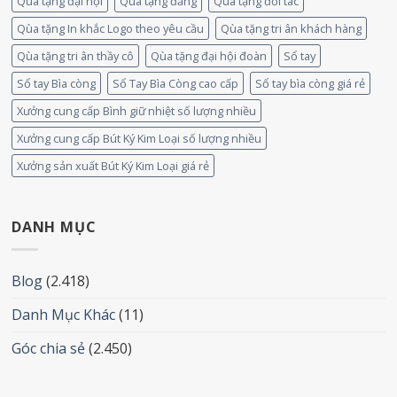
Quà tặng đại hội
Quà tặng đảng
Quà tặng đối tác
Qùa tặng In khắc Logo theo yêu cầu
Qùa tặng tri ân khách hàng
Qùa tặng tri ân thầy cô
Qùa tặng đại hội đoàn
Sổ tay
Sổ tay Bìa còng
Sổ Tay Bìa Còng cao cấp
Sổ tay bìa còng giá rẻ
Xưởng cung cấp Bình giữ nhiệt số lượng nhiều
Xưởng cung cấp Bút Ký Kim Loại số lượng nhiều
Xưởng sản xuất Bút Ký Kim Loại giá rẻ
DANH MỤC
Blog
(2.418)
Danh Mục Khác
(11)
Góc chia sẻ
(2.450)