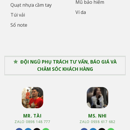
Mũ bảo hiểm
Quạt nhựa cầm tay
Ví da
Túi vải
Sổ note
ĐỘI NGŨ PHỤ TRÁCH TƯ VẤN, BÁO GIÁ VÀ
CHĂM SÓC KHÁCH HÀNG
MR. TÀI
MS. NHI
ZALO 0898 148 777
ZALO 0938 617 682