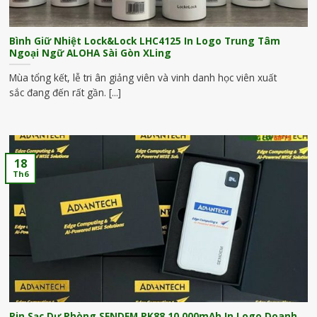
Bình Giữ Nhiệt Lock&Lock LHC4125 In Logo Trung Tâm
Ngoại Ngữ ALOHA Sài Gòn XLing
Mùa tổng kết, lễ tri ân giảng viên và vinh danh học viên xuất
sắc đang đến rất gần. [...]
18
Th6
Pin Sạc Dự Phòng SENDEM PK88 10.000mAh In Logo Doanh