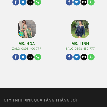
MS. HOA
MS. LINH
ZALO 0898 400 777
ZALO 0898 439 777
CTY TNHH XNK QUÀ TẶNG THẮNG LỢI