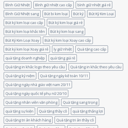
Bình Giữ Nhiệt
Bình giữ nhiệt cao cấp
bình giữ nhiệt giá rẻ
Bình Giữ Nhiệt sang
Bút bi kim loại
Bút ký
Bút Ký Kim Loại
Bút ký kim loại cao cấp
Bút ký kim loại giá rẻ
Bút ký kim loại khắc tên
Bút ký kim loại sang
Bút Ký Kim Loại Xoay
Bút ký kim loại Xoay cao cấp
Bút ký kim loại Xoay giá rẻ
ly giữ nhiệt
Quà tặng cao cấp
quà tặng doanh nghiệp
quà tặng giá rẻ
Quà tặng in khắc logo theo yêu cầu
Quà tặng in khắc theo yêu cầu
Quà tặng kỷ niệm
Quà tặng ngày kế toán 10/11
Quà tặng ngày nhà giáo việt nam 20/11
Quà tặng ngày quốc tế phụ nữ 20/10
Quà tặng nhân viên văn phòng
Quà tặng sang trọng
quà tặng sự kiện
Quà tặng thầy cô
quà tặng thắng lợi
Quà tặng tri ân khách hàng
Quà tặng tri ân thầy cô