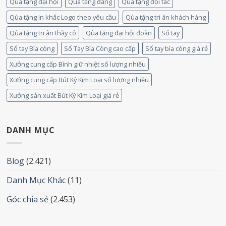
Quà tặng đại hội
Quà tặng đảng
Quà tặng đối tác
Qùa tặng In khắc Logo theo yêu cầu
Qùa tặng tri ân khách hàng
Qùa tặng tri ân thầy cô
Qùa tặng đại hội đoàn
Sổ tay
Sổ tay Bìa còng
Sổ Tay Bìa Còng cao cấp
Sổ tay bìa còng giá rẻ
Xưởng cung cấp Bình giữ nhiệt số lượng nhiều
Xưởng cung cấp Bút Ký Kim Loại số lượng nhiều
Xưởng sản xuất Bút Ký Kim Loại giá rẻ
DANH MỤC
Blog
(2.421)
Danh Mục Khác
(11)
Góc chia sẻ
(2.453)