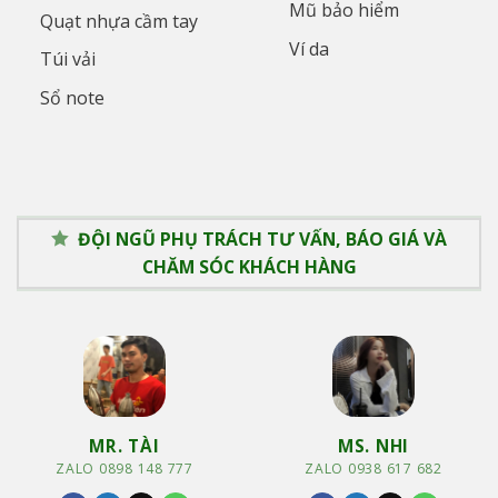
Mũ bảo hiểm
Quạt nhựa cầm tay
Ví da
Túi vải
Sổ note
ĐỘI NGŨ PHỤ TRÁCH TƯ VẤN, BÁO GIÁ VÀ
CHĂM SÓC KHÁCH HÀNG
MR. TÀI
MS. NHI
ZALO 0898 148 777
ZALO 0938 617 682