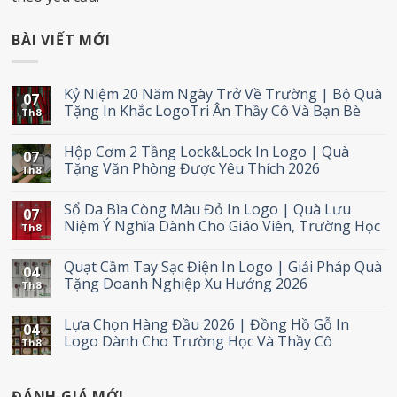
BÀI VIẾT MỚI
Kỷ Niệm 20 Năm Ngày Trở Về Trường | Bộ Quà
07
Tặng In Khắc LogoTri Ân Thầy Cô Và Bạn Bè
Th8
Hộp Cơm 2 Tầng Lock&Lock In Logo | Quà
07
Tặng Văn Phòng Được Yêu Thích 2026
Th8
Sổ Da Bìa Còng Màu Đỏ In Logo | Quà Lưu
07
Niệm Ý Nghĩa Dành Cho Giáo Viên, Trường Học
Th8
Quạt Cầm Tay Sạc Điện In Logo | Giải Pháp Quà
04
Tặng Doanh Nghiệp Xu Hướng 2026
Th8
Lựa Chọn Hàng Đầu 2026 | Đồng Hồ Gỗ In
04
Logo Dành Cho Trường Học Và Thầy Cô
Th8
ĐÁNH GIÁ MỚI