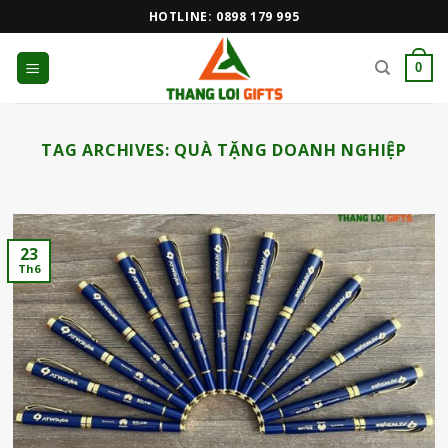
Skip
HOTLINE: 0898 179 995
to
content
0
TAG ARCHIVES:
QUÀ TẶNG DOANH NGHIỆP
23
Th6