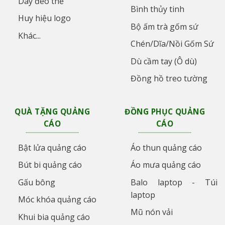
Dây đeo thẻ
Bình thủy tinh
Huy hiệu logo
Bộ ấm trà gốm sứ
Khác...
Chén/Dĩa/Nồi Gốm Sứ
Dù cầm tay (Ô dù)
Đồng hồ treo tường
QUÀ TẶNG QUẢNG
ĐỒNG PHỤC QUẢNG
CÁO
CÁO
Bật lửa quảng cáo
Áo thun quảng cáo
Bút bi quảng cáo
Áo mưa quảng cáo
Gấu bông
Balo laptop - Túi
laptop
Móc khóa quảng cáo
Mũ nón vải
Khui bia quảng cáo