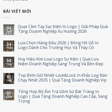
BÀI VIẾT MỚI
Quạt Cầm Tay Sạc Điện In Logo | Giải Pháp Quà
04
Tặng Doanh Nghiệp Xu Hướng 2026
Th8
Lựa Chọn Hàng Đầu 2026 | Đồng Hồ Gỗ In
04
Logo Dành Cho Trường Học Và Thầy Cô
Th8
Huy Hiệu Kim Loại Logo Sự Kiện | Quà Lưu
04
Niệm Doanh Nghiệp Sang Trọng Và Bền Đẹp
Th8
Top Bình Giữ Nhiệt Lock&Lock In Khắc Log Bán
01
Chạy Nhất 2025 | Quà Tặng Doanh Nghiệp Vip
Th8
Tổng Hợp Bộ Ấm Trà Gốm Sứ Bát Tràng In
01
Logo | Quà Tặng Doanh Nghiệp Cao Cấp, Sang
Th8
Trọng