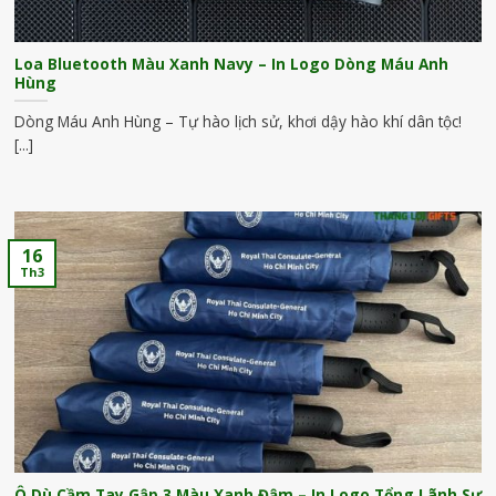
Loa Bluetooth Màu Xanh Navy – In Logo Dòng Máu Anh
Hùng
Dòng Máu Anh Hùng – Tự hào lịch sử, khơi dậy hào khí dân tộc!
[...]
16
Th3
Ô Dù Cầm Tay Gập 3 Màu Xanh Đậm – In Logo Tổng Lãnh Sự