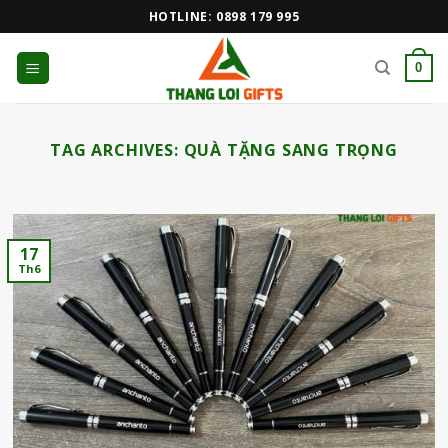
Skip
HOTLINE: 0898 179 995
to
content
0
TAG ARCHIVES:
QUÀ TẶNG SANG TRỌNG
17
Th6