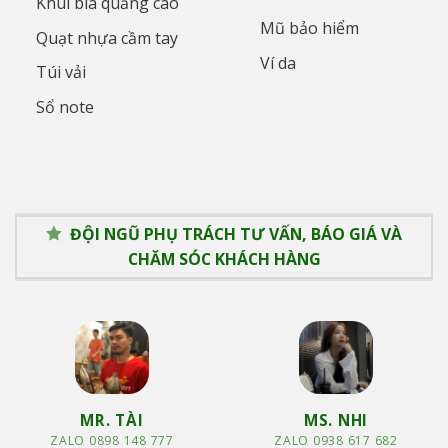
Khui bia quảng cáo
Mũ bảo hiểm
Quạt nhựa cầm tay
Ví da
Túi vải
Sổ note
ĐỘI NGŨ PHỤ TRÁCH TƯ VẤN, BÁO GIÁ VÀ
CHĂM SÓC KHÁCH HÀNG
MR. TÀI
MS. NHI
ZALO 0898 148 777
ZALO 0938 617 682