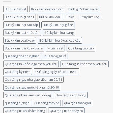
Bình Giữ Nhiệt
Bình giữ nhiệt cao cấp
bình giữ nhiệt giá rẻ
Bình Giữ Nhiệt sang
Bút bi kim loại
Bút ký
Bút Ký Kim Loại
Bút ký kim loại cao cấp
Bút ký kim loại giá rẻ
Bút ký kim loại khắc tên
Bút ký kim loại sang
Bút Ký Kim Loại Xoay
Bút ký kim loại Xoay cao cấp
Bút ký kim loại Xoay giá rẻ
ly giữ nhiệt
Quà tặng cao cấp
quà tặng doanh nghiệp
quà tặng giá rẻ
Quà tặng in khắc logo theo yêu cầu
Quà tặng in khắc theo yêu cầu
Quà tặng kỷ niệm
Quà tặng ngày kế toán 10/11
Quà tặng ngày nhà giáo việt nam 20/11
Quà tặng ngày quốc tế phụ nữ 20/10
Quà tặng nhân viên văn phòng
Quà tặng sang trọng
quà tặng sự kiện
Quà tặng thầy cô
quà tặng thắng lợi
Quà tặng tri ân khách hàng
Quà tặng tri ân thầy cô