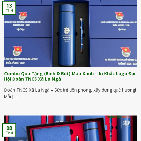
13
Th4
Combo Quà Tặng (Bình & Bút) Màu Xanh – In Khắc Logo Đại
Hội Đoàn TNCS Xã La Ngà
Đoàn TNCS Xã La Ngà – Sức trẻ tiên phong, xây dựng quê hương!
Mỗi [...]
08
Th4