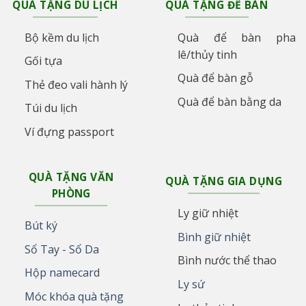
QUÀ TẶNG DU LỊCH
QUÀ TẶNG ĐỂ BÀN
Bộ kềm du lịch
Quà để bàn pha
lê/thủy tinh
Gối tựa
Quà để bàn gỗ
Thẻ đeo vali hành lý
Quà để bàn bằng da
Túi du lịch
Ví đựng passport
QUÀ TẶNG VĂN
QUÀ TẶNG GIA DỤNG
PHÒNG
Ly giữ nhiệt
Bút ký
Bình giữ nhiệt
Sổ Tay - Sổ Da
Bình nước thể thao
Hộp namecard
Ly sứ
Móc khóa quà tặng