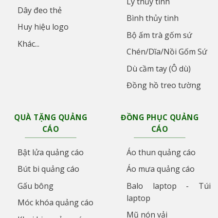
Ly thủy tinh
Dây đeo thẻ
Bình thủy tinh
Huy hiệu logo
Bộ ấm trà gốm sứ
Khác...
Chén/Dĩa/Nồi Gốm Sứ
Dù cầm tay (Ô dù)
Đồng hồ treo tường
QUÀ TẶNG QUẢNG
ĐỒNG PHỤC QUẢNG
CÁO
CÁO
Bật lửa quảng cáo
Áo thun quảng cáo
Bút bi quảng cáo
Áo mưa quảng cáo
Gấu bông
Balo laptop - Túi
laptop
Móc khóa quảng cáo
Mũ nón vải