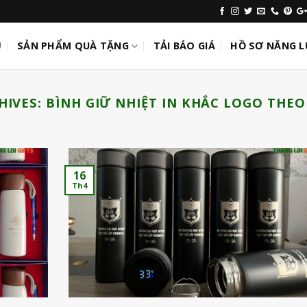
Ủ
SẢN PHẨM QUÀ TẶNG
TẢI BÁO GIÁ
HỒ SƠ NĂNG 
HIVES:
BÌNH GIỮ NHIỆT IN KHẮC LOGO THEO
16
Th4