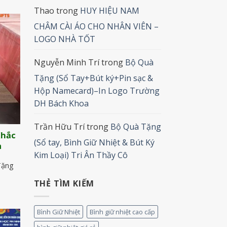
Thao
trong
HUY HIỆU NAM
CHÂM CÀI ÁO CHO NHÂN VIÊN –
LOGO NHÀ TỐT
Nguyễn Minh Trí
trong
Bộ Quà
Tặng (Sổ Tay+Bút ký+Pin sạc &
Hộp Namecard)–In Logo Trường
DH Bách Khoa
Trần Hữu Trí
trong
Bộ Quà Tặng
Khắc
(Sổ tay, Bình Giữ Nhiệt & Bút Ký
a
Kim Loại) Tri Ân Thầy Cô
Tặng
THẺ TÌM KIẾM
Bình Giữ Nhiệt
Bình giữ nhiệt cao cấp