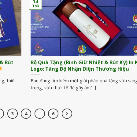
13
Th3
& Bút
Bộ Quà Tặng (Bình Giữ Nhiệt & Bút Ký) In
Logo: Tăng Độ Nhận Diện Thương Hiệu
g, thiết
Bạn đang tìm kiếm một giải pháp quà tặng vừa san
trọng, vừa thực tế để gây ấn [...]
2
3
4
…
6