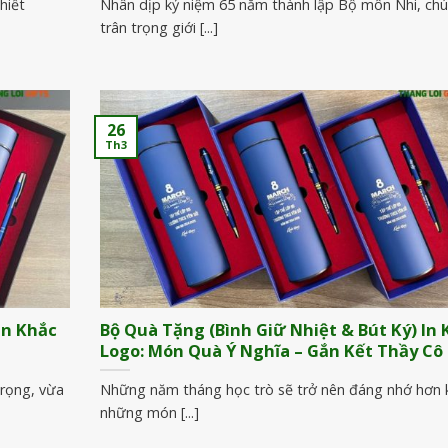
hiết
Nhân dịp kỷ niệm 65 năm thành lập Bộ môn Nhi, chú
trân trọng giới [...]
26
Th3
In Khắc
Bộ Quà Tặng (Bình Giữ Nhiệt & Bút Ký) In
Logo: Món Quà Ý Nghĩa – Gắn Kết Thầy Cô
rọng, vừa
Những năm tháng học trò sẽ trở nên đáng nhớ hơn k
những món [...]