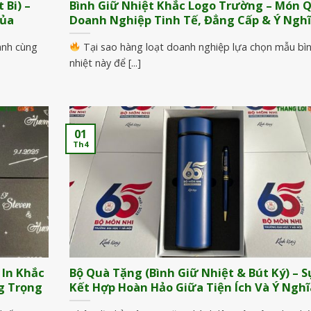
 Bi) –
Bình Giữ Nhiệt Khắc Logo Trường – Món 
Của
Doanh Nghiệp Tinh Tế, Đẳng Cấp & Ý Nghĩ
ành cùng
Tại sao hàng loạt doanh nghiệp lựa chọn mẫu bì
nhiệt này để [...]
01
Th4
 In Khắc
Bộ Quà Tặng (Bình Giữ Nhiệt & Bút Ký) – S
ng Trọng
Kết Hợp Hoàn Hảo Giữa Tiện Ích Và Ý Nghĩ