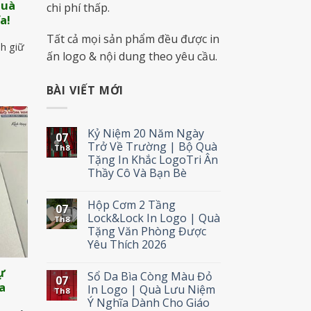
Quà
chi phí thấp.
a!
Tất cả mọi sản phẩm đều được in
nh giữ
ấn logo & nội dung theo yêu cầu.
BÀI VIẾT MỚI
Kỷ Niệm 20 Năm Ngày
07
Trở Về Trường | Bộ Quà
Th8
Tặng In Khắc LogoTri Ân
Thầy Cô Và Bạn Bè
Hộp Cơm 2 Tầng
07
Lock&Lock In Logo | Quà
Th8
Tặng Văn Phòng Được
Yêu Thích 2026
ự
Sổ Da Bìa Còng Màu Đỏ
07
a
In Logo | Quà Lưu Niệm
Th8
Ý Nghĩa Dành Cho Giáo