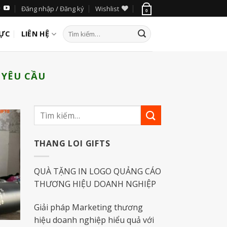
Đăng nhập / Đăng ký
Wishlist
0
LỰC
LIÊN HỆ
 YÊU CẦU
THANG LOI GIFTS
QUÀ TẶNG IN LOGO QUẢNG CÁO
THƯƠNG HIỆU DOANH NGHIỆP
Giải pháp Marketing thương
hiệu doanh nghiệp hiểu quả với