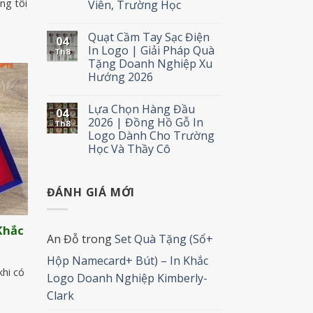
ng tôi
Viên, Trường Học
Quạt Cầm Tay Sạc Điện
04
In Logo | Giải Pháp Quà
Th8
Tặng Doanh Nghiệp Xu
Hướng 2026
Lựa Chọn Hàng Đầu
04
2026 | Đồng Hồ Gỗ In
Th8
Logo Dành Cho Trường
Học Và Thầy Cô
ĐÁNH GIÁ MỚI
 Khắc
An Đỗ
trong
Set Quà Tặng (Sổ+
Hộp Namecard+ Bút) – In Khắc
hi có
Logo Doanh Nghiệp Kimberly-
Clark