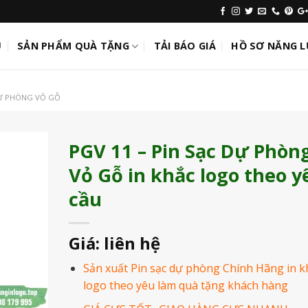
Ủ
SẢN PHẨM QUÀ TẶNG
TẢI BÁO GIÁ
HỒ SƠ NĂNG 
Ự PHÒNG VỎ GỖ
PGV 11 – Pin Sạc Dự Phòn
Vỏ Gỗ in khắc logo theo y
Add to
Wishlist
cầu
Giá: liên hệ
Sản xuất Pin sạc dự phòng Chính Hãng in k
logo theo yêu làm quà tặng khách hàng