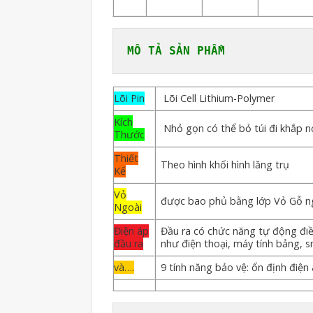
MÔ TẢ SẢN PHẨM
Lõi Pin
Lõi Cell Lithium-Polymer
Kích
Nhỏ gọn có thể bỏ túi đi khắp nơ
Thước
Thiết
Theo hình khối hình lăng trụ
Kế
Vỏ
được bao phủ bằng lớp Vỏ Gỗ ngu
Ngoài
Điện áp
Đầu ra có chức năng tự động điều
đầu ra
như điện thoại, máy tính bảng, s
và….
9 tính năng bảo vệ: ổn định điệ