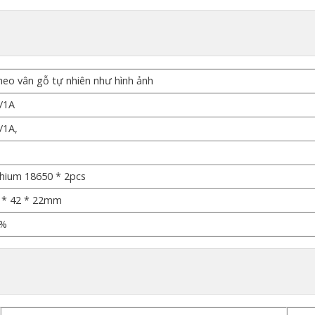
eo vân gỗ tự nhiên như hình ảnh
/1A
/1A,
ỗ
thium 18650 * 2pcs
 * 42 * 22mm
5%