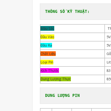
Màu Sắc
Th
Đầu Vào
5V
Đầu Ra
5V
Chất Liệu
G
Loại Pin
Li
Kích Thước
83
Dung Lượng Thực
8
DUNG LƯỢNG PIN