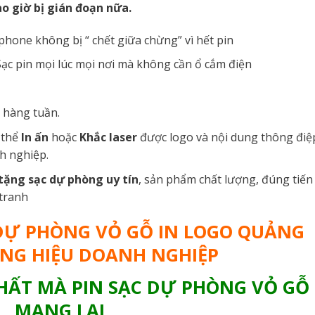
o giờ bị gián đoạn nữa.
hone không bị “ chết giữa chừng” vì hết pin
ạc pin mọi lúc mọi nơi mà không cần ổ cắm điện
a hàng tuần.
 thể
In ấn
hoặc
Khắc laser
được logo và nội dung thông điệ
h nghiệp.
tặng sạc dự phòng uy tín
, sản phẩm chất lượng, đúng tiến
 tranh
 DỰ PHÒNG VỎ GỖ IN LOGO QUẢNG
NG HIỆU DOANH NGHIỆP
NHẤT MÀ PIN SẠC DỰ PHÒNG VỎ GỖ
MANG LẠI