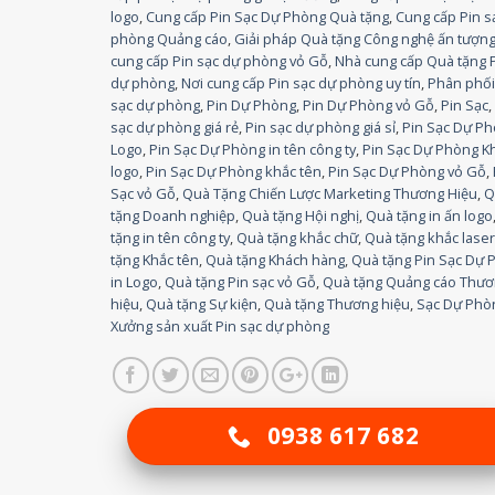
logo
,
Cung cấp Pin Sạc Dự Phòng Quà tặng
,
Cung cấp Pin s
phòng Quảng cáo
,
Giải pháp Quà tặng Công nghệ ấn tượn
cung cấp Pin sạc dự phòng vỏ Gỗ
,
Nhà cung cấp Quà tặng P
dự phòng
,
Nơi cung cấp Pin sạc dự phòng uy tín
,
Phân phối
sạc dự phòng
,
Pin Dự Phòng
,
Pin Dự Phòng vỏ Gỗ
,
Pin Sạc
sạc dự phòng giá rẻ
,
Pin sạc dự phòng giá sỉ
,
Pin Sạc Dự Ph
Logo
,
Pin Sạc Dự Phòng in tên công ty
,
Pin Sạc Dự Phòng K
logo
,
Pin Sạc Dự Phòng khắc tên
,
Pin Sạc Dự Phòng vỏ Gỗ
,
Sạc vỏ Gỗ
,
Quà Tặng Chiến Lược Marketing Thương Hiệu
,
Q
tặng Doanh nghiệp
,
Quà tặng Hội nghị
,
Quà tặng in ấn logo
tặng in tên công ty
,
Quà tặng khắc chữ
,
Quà tặng khắc lase
tặng Khắc tên
,
Quà tặng Khách hàng
,
Quà tặng Pin Sạc Dự 
in Logo
,
Quà tặng Pin sạc vỏ Gỗ
,
Quà tặng Quảng cáo Thư
hiệu
,
Quà tặng Sự kiện
,
Quà tặng Thương hiệu
,
Sạc Dự Phò
Xưởng sản xuất Pin sạc dự phòng
0938 617 682