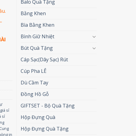
Balo Quà Tặng
ầu.
Bằng Khen
–
Bìa Bằng Khen
Bình Giữ Nhiệt
ÀI
Bút Quà Tặng
Cáp Sạc(Dây Sạc) Rút
Cúp Pha LÊ
Dù Cầm Tay
Đồng Hồ Gỗ
dự
GIFTSET - Bộ Quà Tặng
giá sỉ
 sỉ
Hộp Đựng Quà
ặng
Hộp Đựng Quà Tặng
Cung
hòng in