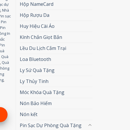
Hộp NameCard
ạc dự
g
,
Nhà
Hộp Rượu Da
in sạc
 Pin
Huy Hiệu Cài Áo
,
Pin
òng In
Kính Chắn Giọt Bắn
hắc
Pin
Lều Du Lịch Cắm Trại
uà
,
Quà
Loa Bluetooth
r
,
Quà
Phòng
Ly Sứ Quà Tặng
ơng
ng
,
Ly Thủy Tinh
Móc Khóa Quà Tặng
Nón Bảo Hiểm
Nón kết
Pin Sạc Dự Phòng Quà Tặng