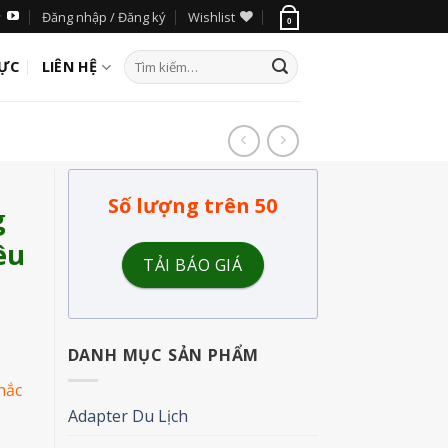
Đăng nhập / Đăng ký
Wishlist
0
LỰC
LIÊN HỆ
Số lượng trên 50
g
êu
TẢI BÁO GIÁ
DANH MỤC SẢN PHẨM
hắc
Adapter Du Lịch