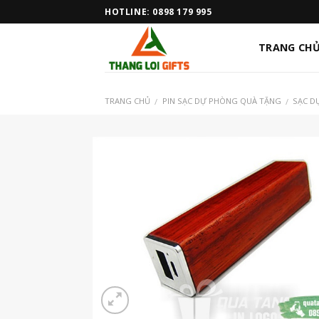
Skip
HOTLINE: 0898 179 995
to
content
TRANG CH
TRANG CHỦ
PIN SẠC DỰ PHÒNG QUÀ TẶNG
SẠC D
/
/