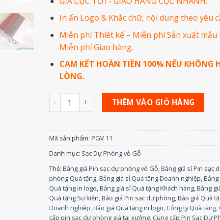
GIÁ CỰC TỐT- GIAO HÀNG CỰC NHANH.
In ấn Logo & Khắc chữ, nội dung theo yêu c
Miễn phí Thiết kế – Miễn phí Sản xuất mẫu 
Miễn phí Giao hàng.
CAM KẾT HOÀN TIỀN 100% NẾU KHÔNG H
LÒNG.
Số lượng
THÊM VÀO GIỎ HÀNG
Mã sản phẩm:
PGV 11
Danh mục:
Sạc Dự Phòng vỏ Gỗ
Thẻ:
Bảng giá Pin sạc dự phòng vỏ Gỗ
,
Bảng giá sỉ Pin sạc 
phòng Quà tặng
,
Bảng giá sỉ Quà tặng Doanh nghiệp
,
Bảng 
Quà tặng in logo
,
Bảng giá sỉ Quà tặng Khách hàng
,
Bảng giá
Quà tặng Sự kiện
,
Báo giá Pin sạc dự phòng
,
Báo giá Quà t
Doanh nghiệp
,
Báo giá Quà tặng in logo
,
Công ty Quà tặng
,
cấp pin sạc dự phòng giá tại xưởng
,
Cung cấp Pin Sạc Dự P