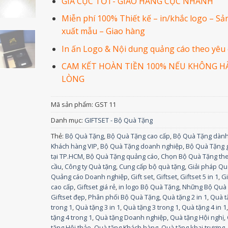
GIÁ CỰC TỐT- GIAO HÀNG CỰC NHANH
Miễn phí 100% Thiết kế – in/khắc logo – Sả
xuất mẫu – Giao hàng
In ấn Logo & Nội dung quảng cáo theo yêu 
CAM KẾT HOÀN TIỀN 100% NẾU KHÔNG H
LÒNG
Mã sản phẩm:
GST 11
Danh mục:
GIFTSET - Bộ Quà Tặng
Thẻ:
Bộ Quà Tặng
,
Bộ Quà Tặng cao cấp
,
Bộ Quà Tặng dàn
Khách hàng VIP
,
Bộ Quà Tặng doanh nghiệp
,
Bộ Quà Tặng g
tại TP.HCM
,
Bộ Quà Tặng quảng cáo
,
Chọn Bộ Quà Tặng th
cầu
,
Công ty Quà tặng
,
Cung cấp bộ quà tặng
,
Giải pháp Qu
Quảng cáo Doanh nghiệp
,
Gift set
,
Giftset
,
Giftset 5 in 1
,
Gi
cao cấp
,
Giftset giá rẻ
,
in logo Bộ Quà Tặng
,
Những Bộ Quà
Giftset đẹp
,
Phân phối Bộ Quà Tặng
,
Quà tặng 2 in 1
,
Quà t
trong 1
,
Quà tặng 3 in 1
,
Quà tặng 3 trong 1
,
Quà tặng 4 in 1
tặng 4 trong 1
,
Quà tặng Doanh nghiệp
,
Quà tặng Hội nghị
,
tặng Hội thảo
,
Quà tặng Khách hàng
,
Quà tặng khai trương