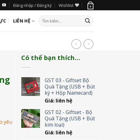
Đăng nhập / Đăng ký
Wishlist
0
LỰC
LIÊN HỆ
Có thể bạn thích…
òng
GST 03 - Giftset Bộ
Quà Tặng (USB + Bút
ký + Hộp Namecard)
Giá: liên hệ
GST 02 - Giftset - Bộ
Quà Tặng (USB + Bút
o yêu
kim loại)
Giá: liên hệ