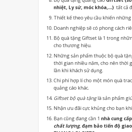
Bộ quà tặng quảng cáo
Giftset (sổ
nhiệt, Ly sứ, móc khóa,…)
tất cả đ
Thiết kế theo yêu cầu khiến những
Doanh nghiệp sẽ có phong cách riên
Bộ quà tặng Giftset là 1 trong nhữ
cho thương hiệu.
Những sản phẩm thuộc bộ quà tặng 
thời gian nhiều năm, cho nên thời g
lần khi khách sử dụng.
Chi phí hợp lí cho một món quà tr
quảng cáo khác.
Giftset bộ quà tặng
là sản phẩm giú
Nhận ưu đãi cực khủng cho bạn khi đ
Bạn cũng đang cần 1
nhà cung cấp
chất lượng
,
đạm bảo tiến độ gia