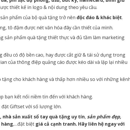
 da, pin sạc dự phòng, usb, bút ký, namecard, bình giữ
ược thiết kế in logo & nội dung theo yêu cầu.
 sản phẩm của bộ quà tặng trở nên
độc đáo & khác biệt
.
g, tô đậm được nét văn hóa đây cần thiết của mình.
ng sản phẩm quà tặng thiết thực và đủ tầm làm marketing
đều có độ bền cao, hay được cắt giữ & tái sử dụng trong
ian của thông điệp quảng cáo được kéo dài và lặp lại nhiều
ao tặng cho khách hàng và thấp hơn nhiều so với những kên
p bạn kết nối niềm tin đến với khách hàng.
ặt Giftset với số lượng lớn.
, nhà sản xuất sổ tay quà tặng uy tín
,
sản phẩm đẹp,
o hàng
,…đặt biệt
giá cả cạnh tranh. Hãy liên hệ ngay với