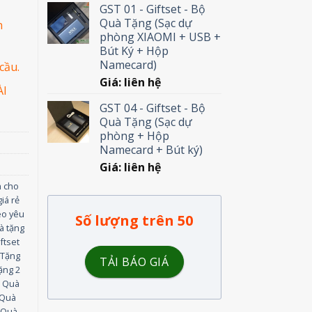
GST 01 - Giftset - Bộ
Quà Tặng (Sạc dự
n
phòng XIAOMI + USB +
Bút Ký + Hộp
Namecard)
cầu.
Giá: liên hệ
ÀI
GST 04 - Giftset - Bộ
Quà Tặng (Sạc dự
phòng + Hộp
Namecard + Bút ký)
Giá: liên hệ
h cho
iá rẻ
eo yêu
Số lượng trên 50
à tặng
ftset
 Tặng
TẢI BÁO GIÁ
ặng 2
,
Quà
Quà
,
Quà