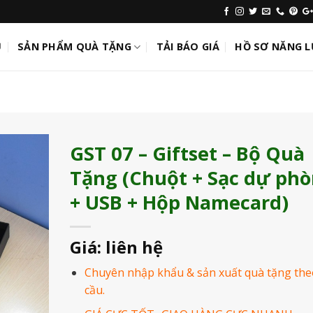
Ủ
SẢN PHẨM QUÀ TẶNG
TẢI BÁO GIÁ
HỒ SƠ NĂNG 
GST 07 – Giftset – Bộ Quà
Tặng (Chuột + Sạc dự ph
Add to
Wishlist
+ USB + Hộp Namecard)
Giá: liên hệ
Chuyên nhập khẩu & sản xuất quà tặng the
cầu.