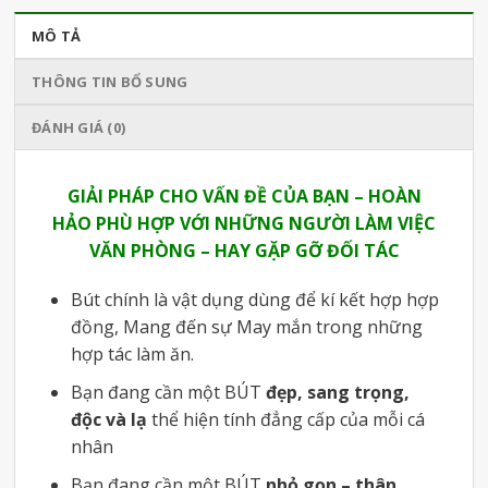
MÔ TẢ
THÔNG TIN BỔ SUNG
ĐÁNH GIÁ (0)
GIẢI PHÁP
CHO VẤN ĐỀ CỦA BẠN – HOÀN
HẢO PHÙ HỢP VỚI NHỮNG NGƯỜI LÀM VIỆC
VĂN PHÒNG – HAY GẶP GỠ ĐỐI TÁC
Bút chính là vật dụng dùng để kí kết hợp hợp
đồng, Mang đến sự May mắn trong những
hợp tác làm ăn.
Bạn đang cần một BÚT
đẹp, sang trọng,
độc và lạ
thể hiện tính đẳng cấp của mỗi cá
nhân
Bạn đang cần một BÚT
nhỏ gọn – thân