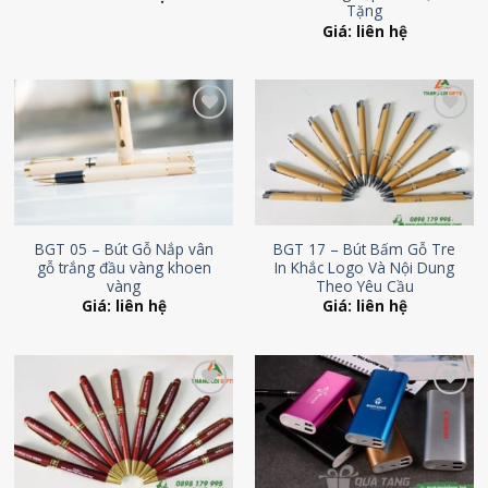
Tặng
Giá: liên hệ
Add to
Add to
Wishlist
Wishlist
BGT 05 – Bút Gỗ Nắp vân
BGT 17 – Bút Bấm Gỗ Tre
gỗ trắng đầu vàng khoen
In Khắc Logo Và Nội Dung
vàng
Theo Yêu Cầu
Giá: liên hệ
Giá: liên hệ
Add to
Add to
Wishlist
Wishlist