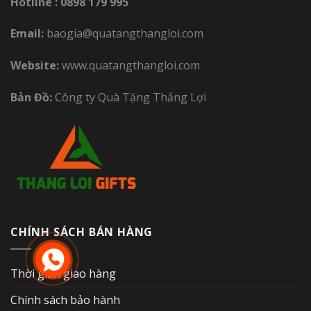
Hotline :
0898 179 995
Email:
baogia@quatangthangloi.com
Website:
www.quatangthangloi.com
Bản Đồ:
Công ty Quà Tặng Thắng Lợi
CHÍNH SÁCH BÁN HÀNG
Thời gian giao hàng
Chính sách bảo hành