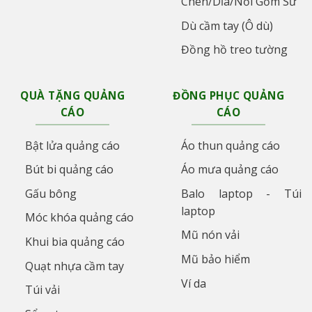
Chén/Dĩa/Nồi Gốm Sứ
Dù cầm tay (Ô dù)
Đồng hồ treo tường
QUÀ TẶNG QUẢNG
ĐỒNG PHỤC QUẢNG
CÁO
CÁO
Bật lửa quảng cáo
Áo thun quảng cáo
Bút bi quảng cáo
Áo mưa quảng cáo
Gấu bông
Balo laptop - Túi
laptop
Móc khóa quảng cáo
Mũ nón vải
Khui bia quảng cáo
Mũ bảo hiểm
Quạt nhựa cầm tay
Ví da
Túi vải