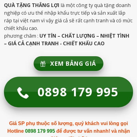
QUÀ TẶNG THẮNG LỢI
là một công ty quà tặng doanh
nghiệp có ưu thế nhập khẩu trực tiếp và sản xuất lắp
ráp tại việt nam vì vậy giá cả sẽ rất cạnh tranh và có mức
chiết khấu cao.
phương châm :
UY TÍN – CHẤT LƯỢNG – NHIỆT TÌNH
– GIÁ CẢ CẠNH TRANH - CHIẾT KHẤU CAO
XEM BẢNG GIÁ
0898 179 995
Giá SP phụ thuộc số lượng, quý khách vui lòng gọi
Hotline
0898 179 995
để được tư vấn nhanh! và nhận