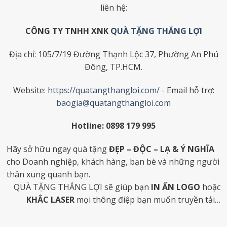
liên hệ:
CÔNG TY TNHH XNK
QUÀ TẶNG THẮNG LỢI
Địa chỉ: 105/7/19 Đường Thạnh Lộc 37, Phường An Phú
Đông, TP.HCM.
Website:
https://quatangthangloi.com/
- Email hỗ trợ:
baogia@quatangthangloi.com
Hotline: 0898 179 995
Hãy sở hữu ngay quà tặng
ĐẸP – ĐỘC – LẠ & Ý NGHĨA
cho Doanh nghiệp, khách hàng, bạn bè và những người
thân xung quanh bạn.
QUÀ TẶNG THẮNG LỢI sẽ giúp bạn
IN ẤN LOGO
hoặc
KHẮC LASER
mọi thông điệp bạn muốn truyền tải…