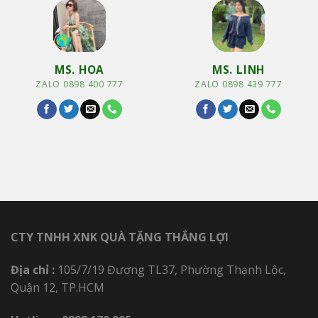
MS. HOA
MS. LINH
ZALO 0898 400 777
ZALO 0898 439 777
CTY TNHH XNK QUÀ TẶNG THẮNG LỢI
Địa chỉ :
105/7/19 Đương TL37, Phường Thạnh Lộc,
Quận 12, TP.HCM