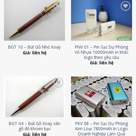
Add to
Add to
Wishlist
Wishlist
PNV 01 – Pin Sạc Dự Phòng
BGT 10 – Bút Gỗ Nhỏ Xoay
Vỏ Nhựa 10000mAh in khắc
Giá: liên hệ
logo theo yêu cầu
Giá: liên hệ
Add to
Add to
Wishlist
Wishlist
BGT 04 – Bút Gỗ Xoay vân
PKV 08 – Pin Sạc Dự Phòng
gỗ đỏ khoen bạc
Kim Loại 7800mAh In Logo
Doanh Nghiệp Làm Quà
Giá: liên hệ