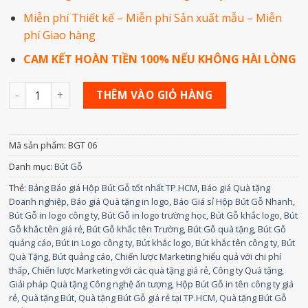
Miễn phí Thiết kế – Miễn phí Sản xuất mẫu – Miễn
phí Giao hàng
CAM KẾT HOÀN TIỀN 100% NẾU KHÔNG HÀI LÒNG
Số lượng
THÊM VÀO GIỎ HÀNG
Mã sản phẩm:
BGT 06
Danh mục:
Bút Gỗ
Thẻ:
Bảng Báo giá Hộp Bút Gỗ tốt nhất TP.HCM
,
Báo giá Quà tặng
Doanh nghiệp
,
Báo giá Quà tặng in logo
,
Báo Giá sỉ Hộp Bút Gỗ Nhanh
,
Bút Gỗ in logo công ty
,
Bút Gỗ in logo trường học
,
Bút Gỗ khắc logo
,
Bút
Gỗ khắc tên giá rẻ
,
Bút Gỗ khắc tên Trường
,
Bút Gỗ quà tặng
,
Bút Gỗ
quảng cáo
,
Bút in Logo công ty
,
Bút khắc logo
,
Bút khắc tên công ty
,
Bút
Quà Tặng
,
Bút quảng cáo
,
Chiến lược Marketing hiểu quả với chi phí
thấp
,
Chiến lược Marketing với các quà tặng giá rẻ
,
Công ty Quà tặng
,
Giải pháp Quà tặng Công nghệ ấn tượng
,
Hộp Bút Gỗ in tên công ty giá
rẻ
,
Quà tặng Bút
,
Quà tặng Bút Gỗ giá rẻ tại TP.HCM
,
Quà tặng Bút Gỗ