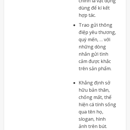
chính là vật dụng
dùng để kí kết
hợp tác.
Trao gửi thông
điệp yêu thương,
quý mến, … với
những dòng
nhắn gửi tình
cảm được khắc
trên sản phẩm.
Khẳng định sở
hữu bản thân,
chống mất, thể
hiện cá tính sống
qua tên họ,
slogan, hình
ảnh trên bút.