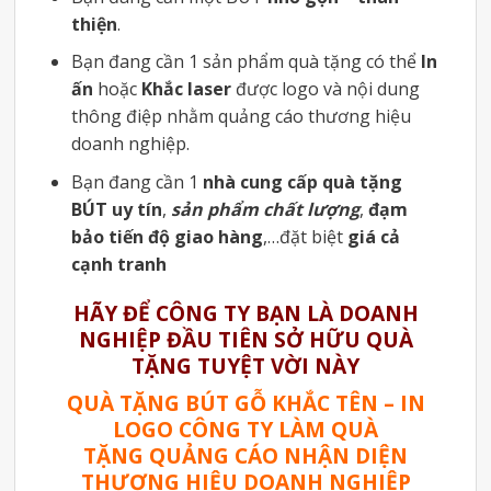
thiện
.
Bạn đang cần 1 sản phẩm quà tặng có thể
In
ấn
hoặc
Khắc laser
được logo và nội dung
thông điệp nhằm quảng cáo thương hiệu
doanh nghiệp.
Bạn đang cần 1
nhà cung cấp quà tặng
BÚT uy tín
,
sản phẩm chất lượng
,
đạm
bảo tiến độ giao hàng
,…đặt biệt
giá cả
cạnh tranh
HÃY ĐỂ CÔNG TY BẠN LÀ DOANH
NGHIỆP ĐẦU TIÊN SỞ HỮU QUÀ
TẶNG TUYỆT VỜI NÀY
QUÀ TẶNG BÚT GỖ KHẮC TÊN – IN
LOGO CÔNG TY LÀM QUÀ
TẶNG QUẢNG CÁO NHẬN DIỆN
THƯƠNG HIỆU DOANH NGHIỆP