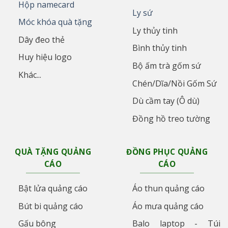
Hộp namecard
Ly sứ
Móc khóa quà tặng
Ly thủy tinh
Dây đeo thẻ
Bình thủy tinh
Huy hiệu logo
Bộ ấm trà gốm sứ
Khác...
Chén/Dĩa/Nồi Gốm Sứ
Dù cầm tay (Ô dù)
Đồng hồ treo tường
QUÀ TẶNG QUẢNG
ĐỒNG PHỤC QUẢNG
CÁO
CÁO
Bật lửa quảng cáo
Áo thun quảng cáo
Bút bi quảng cáo
Áo mưa quảng cáo
Gấu bông
Balo laptop - Túi