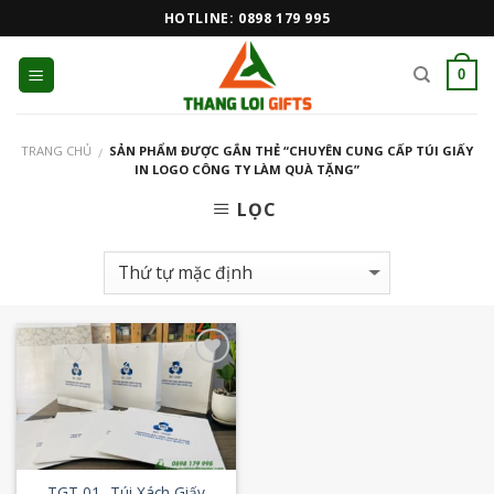
Skip
HOTLINE: 0898 179 995
to
content
0
TRANG CHỦ
SẢN PHẨM ĐƯỢC GẮN THẺ “CHUYÊN CUNG CẤP TÚI GIẤY
/
IN LOGO CÔNG TY LÀM QUÀ TẶNG”
LỌC
Add to
Wishlist
TGT 01- Túi Xách Giấy