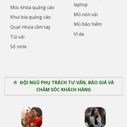
laptop
Móc khóa quảng cáo
Mũ nón vải
Khui bia quảng cáo
Mũ bảo hiểm
Quạt nhựa cầm tay
Ví da
Túi vải
Sổ note
ĐỘI NGŨ PHỤ TRÁCH TƯ VẤN, BÁO GIÁ VÀ
CHĂM SÓC KHÁCH HÀNG